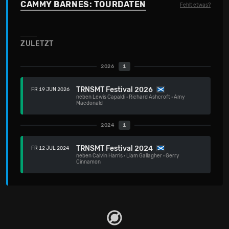
CAMMY BARNES: TOURDATEN
Fehlt etwas?
ZULETZT
2026
1
TRNSMT Festival 2026
FR 19 JUN 2026
neben
Lewis Capaldi
·
Richard Ashcroft
·
Amy
Macdonald
2024
1
TRNSMT Festival 2024
FR 12 JUL 2024
neben
Calvin Harris
·
Liam Gallagher
·
Gerry
Cinnamon