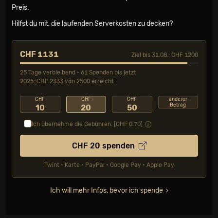
Preis.
Hilfst du mit, die laufenden Serverkosten zu decken?
CHF 1131
Ziel bis 31.08.: CHF 1200
25 Tage verbleibend • 61 Spenden bis jetzt
2025: CHF 2333 von 2500 erreicht
CHF
CHF
CHF
anderer
Betrag
10
20
50
Ich übernehme die Gebühren. [CHF
0.70
]
CHF
20
spenden
Twint • Karte • PayPal • Google Pay • Apple Pay
Ich will mehr Infos, bevor ich spende