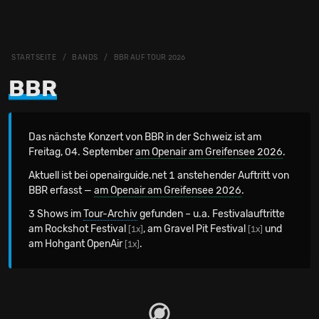
STARTSEITE
BANDS
BBR AUF TOUR 2026
BBR
Das nächste Konzert von BBR in der Schweiz
ist am
Freitag, 04. September
am Openair am Greifensee 2026
.
Aktuell ist bei openairguide.net 1 anstehender Auftritt von
BBR erfasst —
am Openair am Greifensee 2026
.
3 Shows im
Tour-Archiv
gefunden – u.a. Festivalauftritte
am Rockshot Festival
, am Gravel Pit Festival
und
[1x]
[1x]
am Hohgant OpenAir
.
[1x]