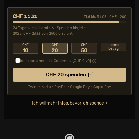
CHF 1131
Ziel bis 31.08.: CHF 1200
24 Tage verbleibend • 61 Spenden bis jetzt
2025: CHF 2333 von 2500 erreicht
CHF
CHF
CHF
anderer
Betrag
10
20
50
Ich übernehme die Gebühren. [CHF
0.70
]
CHF
20
spenden
Twint • Karte • PayPal • Google Pay • Apple Pay
Ich will mehr Infos, bevor ich spende