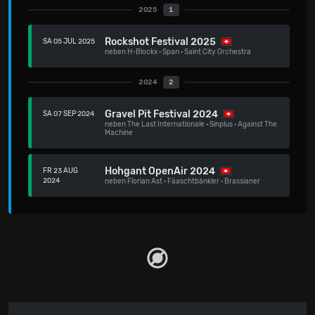
2025
1
Rockshot Festival 2025
SA 05 JUL 2025
neben
H-Blockx
·
Span
·
Saint City Orchestra
2024
2
Gravel Pit Festival 2024
SA 07 SEP 2024
neben
The Last Internationale
·
Sinplus
·
Against The
Machine
Hohgant OpenAir 2024
FR 23 AUG
2024
neben
Florian Ast
·
Fäaschtbänkler
·
Brassianer