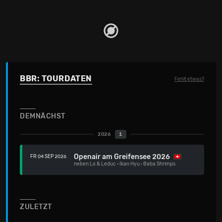
BBR: TOURDATEN
Fehlt etwas?
DEMNÄCHST
2026
1
Openair am Greifensee 2026
FR 04 SEP 2026
neben
Lo & Leduc
·
Ikan Hyu
·
Baba Shrimps
ZULETZT