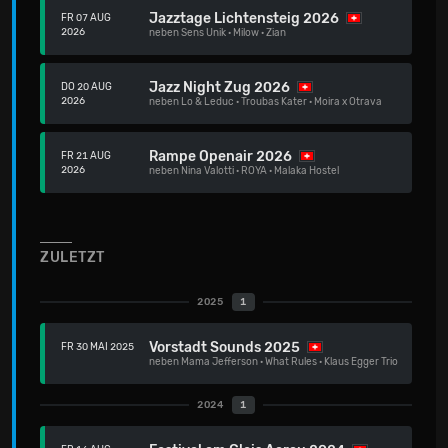
Jazztage Lichtensteig 2026
FR 07 AUG
2026
neben
Sens Unik
·
Milow
·
Zian
Jazz Night Zug 2026
DO 20 AUG
2026
neben
Lo & Leduc
·
Troubas Kater
·
Moira x Otrava
Rampe Openair 2026
FR 21 AUG
2026
neben
Nina Valotti
·
ROYA
·
Malaka Hostel
ZULETZT
2025
1
Vorstadt Sounds 2025
FR 30 MAI 2025
neben
Mama Jefferson
·
What Rules
·
Klaus Egger Trio
2024
1