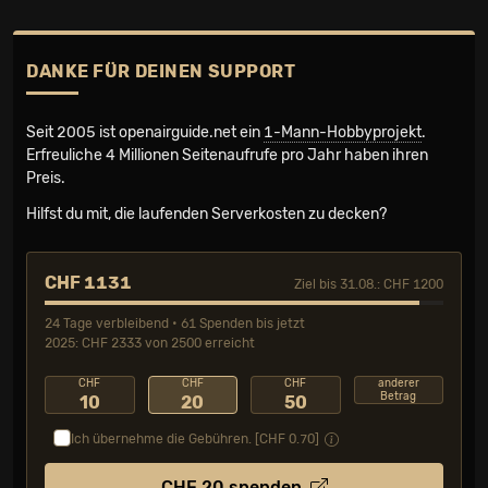
DANKE FÜR DEINEN SUPPORT
Seit 2005 ist openairguide.net ein
1-Mann-Hobbyprojekt
.
Erfreuliche 4 Millionen Seiten­aufrufe pro Jahr haben ihren
Preis.
Hilfst du mit, die laufenden Serverkosten zu decken?
CHF 1131
Ziel bis 31.08.: CHF 1200
24 Tage verbleibend • 61 Spenden bis jetzt
2025: CHF 2333 von 2500 erreicht
CHF
CHF
CHF
anderer
Betrag
10
20
50
Ich übernehme die Gebühren. [CHF
0.70
]
CHF
20
spenden