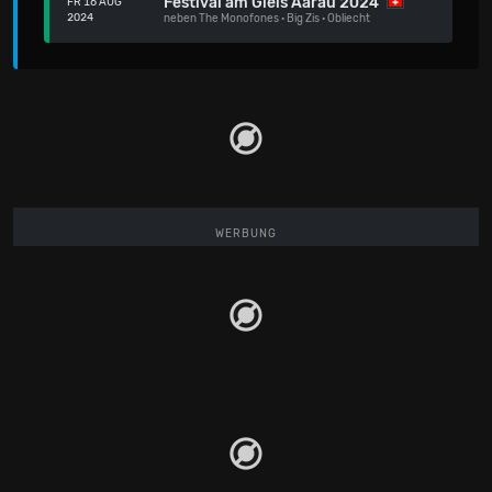
Festival am Gleis Aarau 2024
FR 16 AUG
2024
neben
The Monofones
·
Big Zis
·
Obliecht
WERBUNG