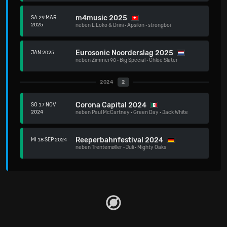
m4music 2025
SA 29 MÄR
2025
neben
L Loko & Drini
·
Apsilon
·
strongboi
Eurosonic Noorderslag 2025
JAN 2025
neben
Zimmer90
·
Big Special
·
Chloe Slater
2024
2
Corona Capital 2024
SO 17 NOV
2024
neben
Paul McCartney
·
Green Day
·
Jack White
Reeperbahnfestival 2024
MI 18 SEP 2024
neben
Trentemøller
·
Juli
·
Mighty Oaks