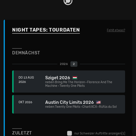
NIGHT TAPES: TOURDATEN
Fehlt etwas?
DEMNÄCHST
2026
2
Sziget 2026
DO 13 AUG
2026
neben
Bring Me The Horizon
·
Florence And The
Machine
·
Twenty One Pilots
Austin City Limits 2026
OKT 2026
neben
Twenty One Pilots
·
Charli XCX
·
Rüfüs du Sol
ZULETZT
nur Schweizer Auftritte anzeigen
[1]