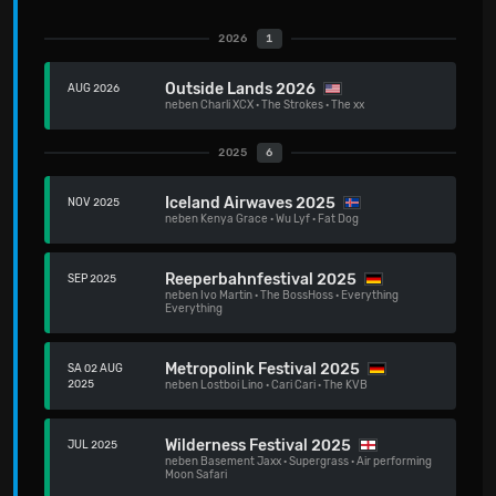
2026
1
Outside Lands 2026
AUG 2026
neben
Charli XCX
·
The Strokes
·
The xx
2025
6
Iceland Airwaves 2025
NOV 2025
neben
Kenya Grace
·
Wu Lyf
·
Fat Dog
Reeperbahnfestival 2025
SEP 2025
neben
Ivo Martin
·
The BossHoss
·
Everything
Everything
Metropolink Festival 2025
SA 02 AUG
2025
neben
Lostboi Lino
·
Cari Cari
·
The KVB
Wilderness Festival 2025
JUL 2025
neben
Basement Jaxx
·
Supergrass
·
Air performing
Moon Safari