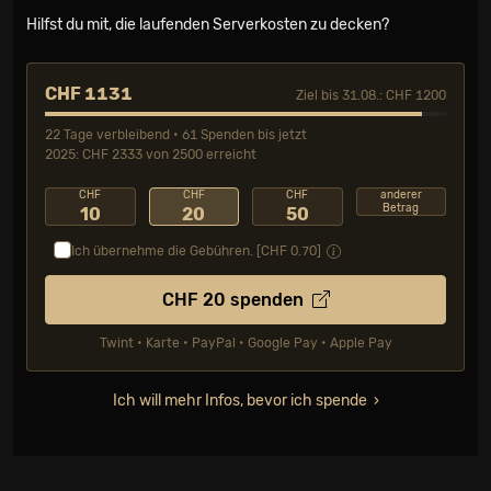
Hilfst du mit, die laufenden Serverkosten zu decken?
CHF 1131
Ziel bis 31.08.: CHF 1200
22 Tage verbleibend • 61 Spenden bis jetzt
2025: CHF 2333 von 2500 erreicht
CHF
CHF
CHF
anderer
Betrag
10
20
50
Ich übernehme die Gebühren. [CHF
0.70
]
CHF
20
spenden
Twint • Karte • PayPal • Google Pay • Apple Pay
Ich will mehr Infos, bevor ich spende