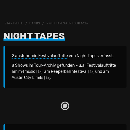
STARTSEITE
BANDS
NIGHT TAPES AUF TOUR 2026
NIGHT TAPES
2 anstehende Festivalauftritte
von Night Tapes erfasst.
8 Shows im
Tour-Archiv
gefunden – u.a. Festivalauftritte
am m4music
, am Reeperbahnfestival
und am
[1x]
[2x]
Austin City Limits
.
[1x]