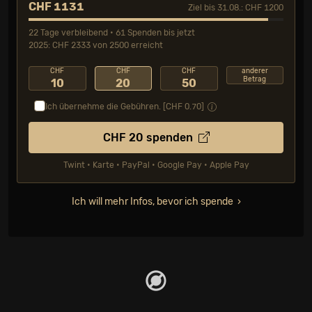
CHF 1131
Ziel bis 31.08.: CHF 1200
22 Tage verbleibend • 61 Spenden bis jetzt
2025: CHF 2333 von 2500 erreicht
CHF
CHF
CHF
anderer
Betrag
10
20
50
Ich übernehme die Gebühren. [CHF
0.70
]
CHF
20
spenden
Twint • Karte • PayPal • Google Pay • Apple Pay
Ich will mehr Infos, bevor ich spende