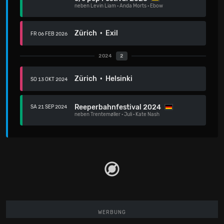
neben
Levin Liam
·
Anda Morts
·
Ebow
Zürich · Exil
FR 06 FEB 2026
2024
2
Zürich · Helsinki
SO 13 OKT 2024
Reeperbahnfestival 2024
SA 21 SEP 2024
neben
Trentemøller
·
Juli
·
Kate Nash
WERBUNG