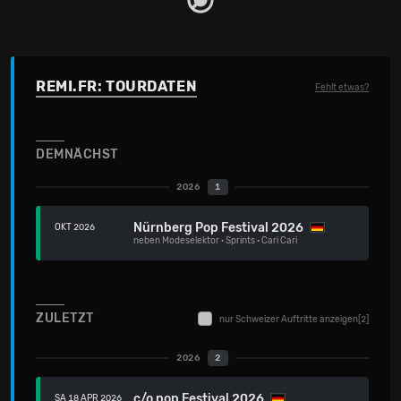
REMI.FR: TOURDATEN
Fehlt etwas?
DEMNÄCHST
2026
1
Nürnberg Pop Festival 2026
OKT 2026
neben
Modeselektor
·
Sprints
·
Cari Cari
ZULETZT
nur Schweizer Auftritte anzeigen
[2]
2026
2
c/o pop Festival 2026
SA 18 APR 2026