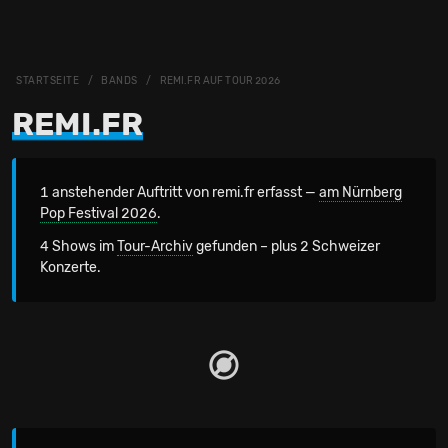
STARTSEITE
BANDS
REMI.FR AUF TOUR 2026
REMI.FR
1 anstehender Auftritt von remi.fr erfasst —
am Nürnberg
Pop Festival 2026
.
4 Shows im
Tour-Archiv
gefunden – plus 2 Schweizer
Konzerte.