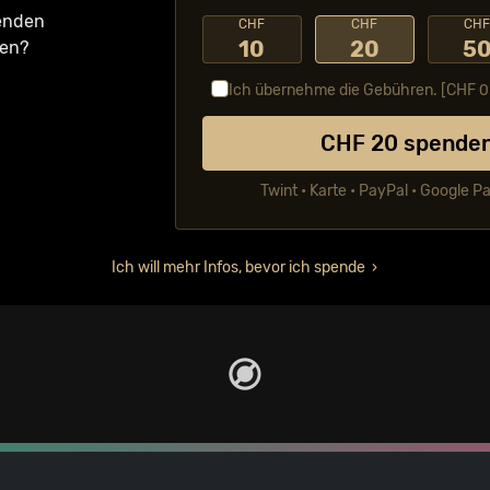
fenden
CHF
CHF
CH
10
20
5
ken?
Ich übernehme die Gebühren. [CHF
0
CHF
20
spende
Twint • Karte • PayPal • Google P
Ich will mehr Infos, bevor ich spende