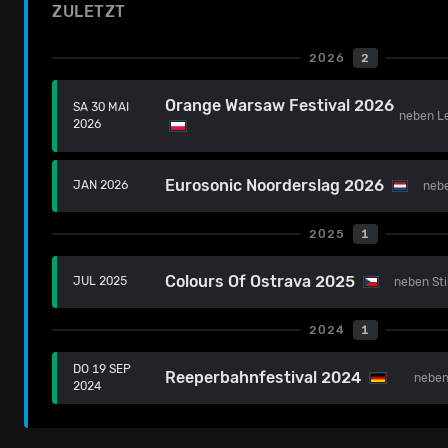
ZULETZT
2026
2
Orange Warsaw Festival 2026
SA 30 MAI
neben
L
2026
Eurosonic Noorderslag 2026
JAN 2026
neb
2025
1
Colours Of Ostrava 2025
JUL 2025
neben
St
2024
1
DO 19 SEP
Reeperbahnfestival 2024
nebe
2024