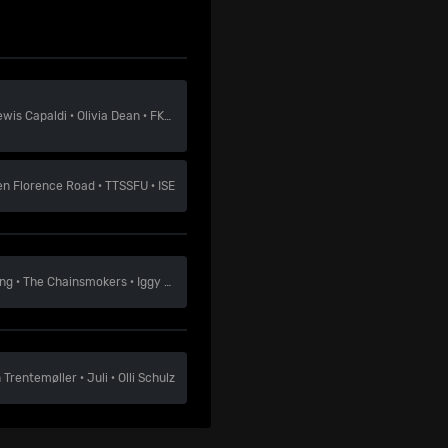
ewis Capaldi
·
Olivia Dean
·
FKA Twigs
en
Florence Road
·
TTSSFU
·
ISE
ing
·
The Chainsmokers
·
Iggy Pop
n
Trentemøller
·
Juli
·
Olli Schulz