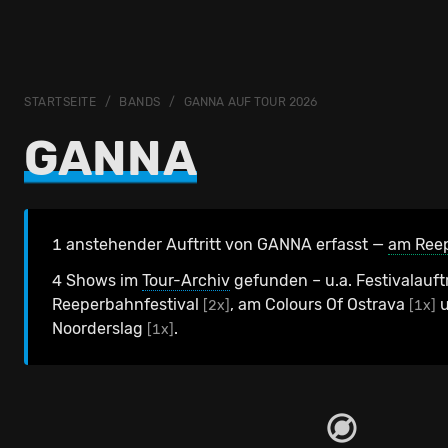
STARTSEITE
BANDS
GANNA AUF TOUR 2026
GANNA
1 anstehender Auftritt von GANNA erfasst —
am Reep
4 Shows im
Tour-Archiv
gefunden – u.a. Festivalauft
Reeperbahnfestival
, am Colours Of Ostrava
u
[2x]
[1x]
Noorderslag
.
[1x]