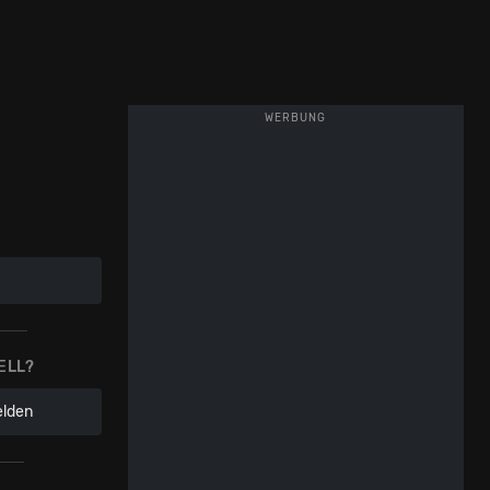
WERBUNG
ELL?
elden