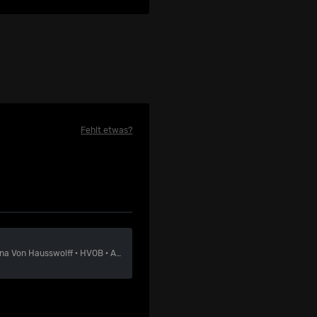
Fehlt etwas?
na Von Hausswolff
·
HVOB
·
Amistat