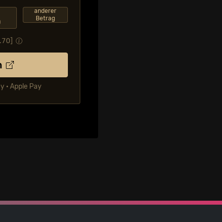
F
anderer
Betrag
0
.70
]
n
ay • Apple Pay