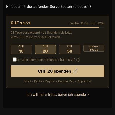
Hilfst du mit, die laufenden Serverkosten zu decken?
CHF 1131
Ziel bis 31.08.: CHF 1200
23 Tage verbleibend • 61 Spenden bis jetzt
2025: CHF 2333 von 2500 erreicht
CHF
CHF
CHF
anderer
Betrag
10
20
50
Ich übernehme die Gebühren. [CHF
0.70
]
CHF
20
spenden
Twint • Karte • PayPal • Google Pay • Apple Pay
Ich will mehr Infos, bevor ich spende