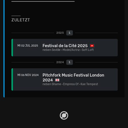
ZULETZT
2025
1
Festival de la Cité 2025
MI 02 JUL 2025
neben
Sextile
·
Model/Actriz
·
Soft Loft
2024
1
Pitchfork Music Festival London
MI 06 NOV 2024
2024
neben
Shame
·
Empress Of
·
Kae Tempest