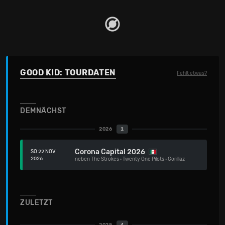
GOOD KID: TOURDATEN
Fehlt etwas?
DEMNÄCHST
2026
1
Corona Capital 2026
SO 22 NOV
2026
neben
The Strokes
·
Twenty One Pilots
·
Gorillaz
ZULETZT