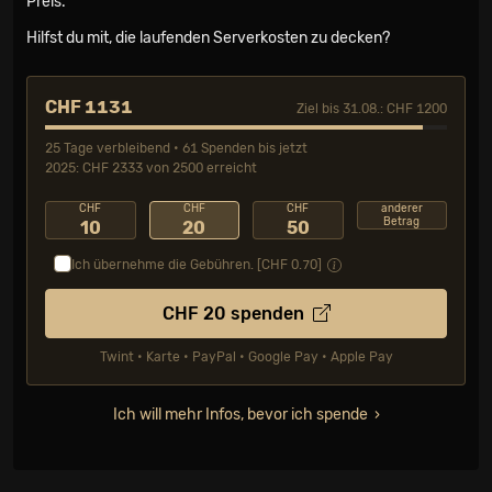
Preis.
Hilfst du mit, die laufenden Serverkosten zu decken?
CHF 1131
Ziel bis 31.08.: CHF 1200
25 Tage verbleibend • 61 Spenden bis jetzt
2025: CHF 2333 von 2500 erreicht
CHF
CHF
CHF
anderer
Betrag
10
20
50
Ich übernehme die Gebühren. [CHF
0.70
]
CHF
20
spenden
Twint • Karte • PayPal • Google Pay • Apple Pay
Ich will mehr Infos, bevor ich spende