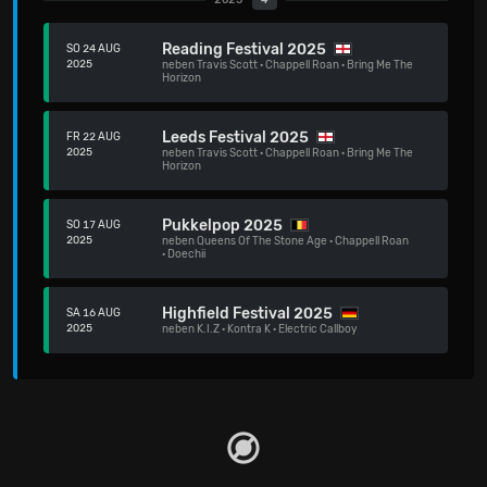
2025
4
Reading Festival 2025
SO 24 AUG
2025
neben
Travis Scott
·
Chappell Roan
·
Bring Me The
Horizon
Leeds Festival 2025
FR 22 AUG
2025
neben
Travis Scott
·
Chappell Roan
·
Bring Me The
Horizon
Pukkelpop 2025
SO 17 AUG
2025
neben
Queens Of The Stone Age
·
Chappell Roan
·
Doechii
Highfield Festival 2025
SA 16 AUG
2025
neben
K.I.Z
·
Kontra K
·
Electric Callboy