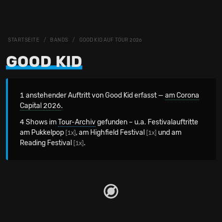
STARTSEITE
BANDS
GOOD KID AUF TOUR 2026
GOOD KID
1 anstehender Auftritt von Good Kid erfasst —
am Corona
Capital 2026
.
4 Shows im
Tour-Archiv
gefunden – u.a. Festivalauftritte
am Pukkelpop
, am Highfield Festival
und am
[1x]
[1x]
Reading Festival
.
[1x]