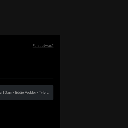
Fehlt etwas?
arl Jam
·
Eddie Vedder
·
Tyler Childers