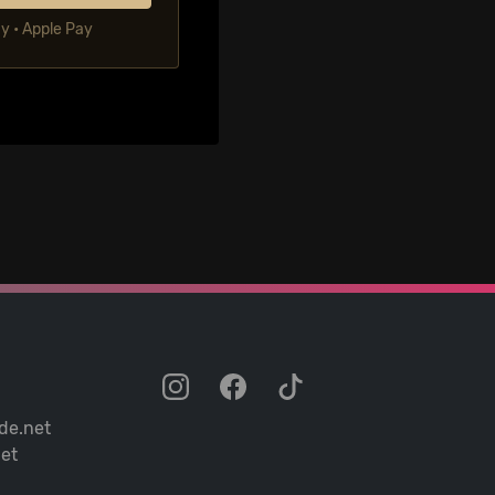
ay • Apple Pay
de.net
et