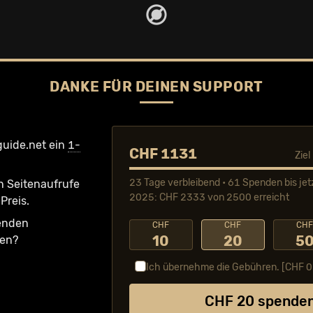
DANKE FÜR DEINEN SUPPORT
guide.net ein
1-
CHF 1131
Zie
23 Tage verbleibend • 61 Spenden bis jet
n Seiten­aufrufe
2025: CHF 2333 von 2500 erreicht
Preis.
fenden
CHF
CHF
CH
10
20
5
ken?
Ich übernehme die Gebühren. [CHF
0
CHF
20
spende