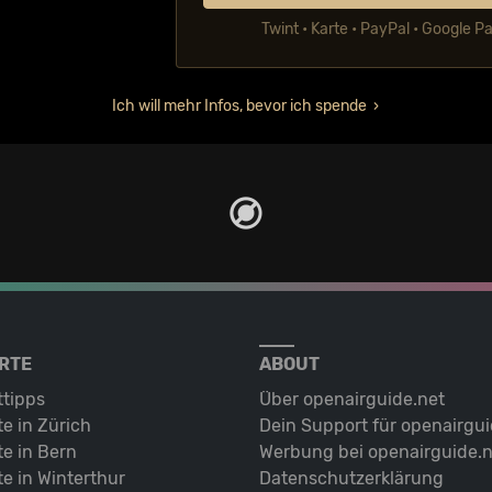
Twint • Karte • PayPal • Google P
Ich will mehr Infos, bevor ich spende
RTE
ABOUT
ttipps
Über openairguide.net
e in Zürich
Dein Support für openairgui
e in Bern
Werbung bei openairguide.n
e in Winterthur
Datenschutz­erklärung