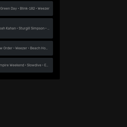
n
Green Day
·
Blink-182
·
Weezer
oah Kahan
·
Sturgill Simpson
·
Jack White
w Order
·
Weezer
·
Beach House
mpire Weekend
·
Slowdive
·
Empire Of The Sun