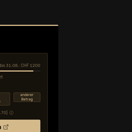
l bis 31.08.: CHF 1200
zt
F
anderer
Betrag
0
.70
]
n