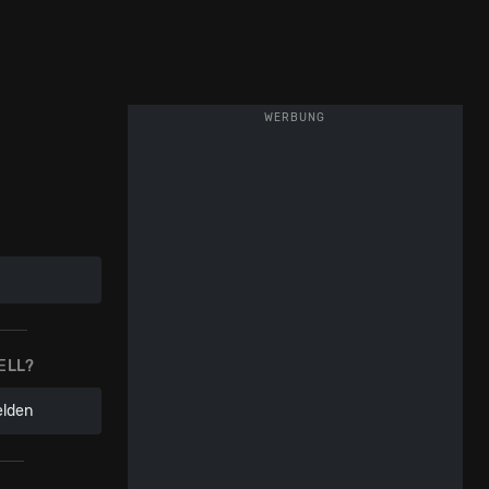
WERBUNG
ELL?
elden