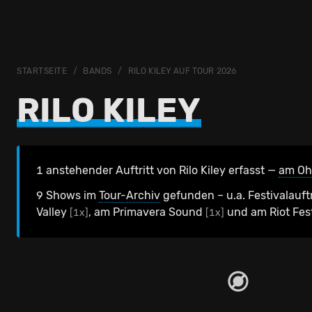
STARTSEITE
BANDS
RILO KILEY AUF TOUR 2026
RILO KILEY
1 anstehender Auftritt von Rilo Kiley erfasst —
am Oh
9 Shows im
Tour-Archiv
gefunden – u.a. Festivalauft
Valley
, am Primavera Sound
und am Riot Fes
[1x]
[1x]