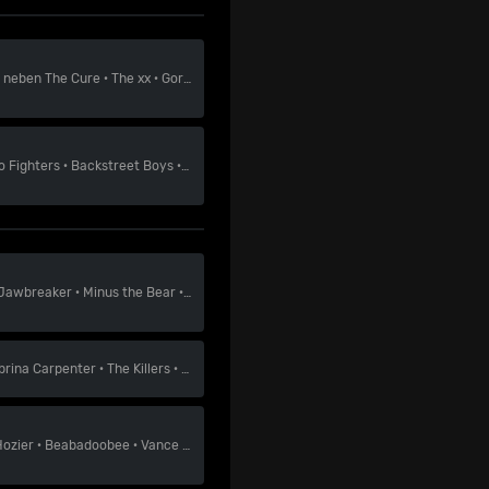
neben
The Cure
·
The xx
·
Gorillaz
o Fighters
·
Backstreet Boys
·
Lorde
Jawbreaker
·
Minus the Bear
·
Mineral
brina Carpenter
·
The Killers
·
Hozier
Hozier
·
Beabadoobee
·
Vance Joy