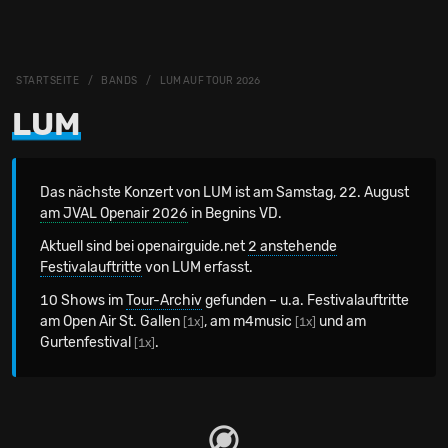
STARTSEITE
BANDS
LUM AUF TOUR 2026
LUM
Das nächste Konzert von LUM
ist am Samstag, 22. August
am JVAL Openair 2026
in Begnins VD.
Aktuell sind bei openairguide.net
2 anstehende
Festivalauftritte
von LUM erfasst.
10 Shows im
Tour-Archiv
gefunden – u.a. Festivalauftritte
am Open Air St. Gallen
, am m4music
und am
[1x]
[1x]
Gurtenfestival
.
[1x]