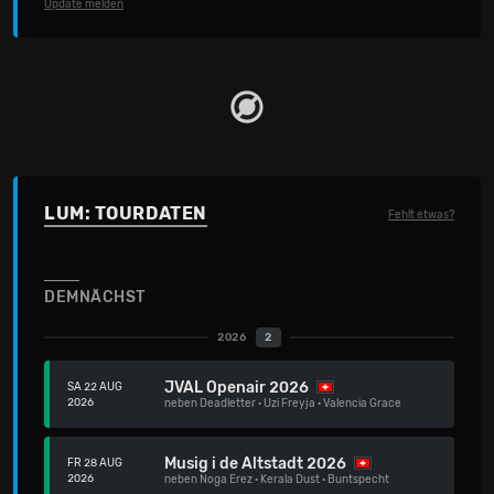
Update melden
LUM: TOURDATEN
Fehlt etwas?
DEMNÄCHST
2026
2
JVAL Openair 2026
SA 22 AUG
2026
neben
Deadletter
·
Uzi Freyja
·
Valencia Grace
Musig i de Altstadt 2026
FR 28 AUG
2026
neben
Noga Erez
·
Kerala Dust
·
Buntspecht