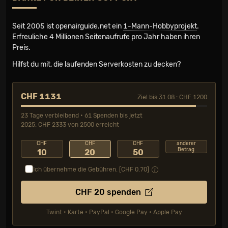
Seit 2005 ist openairguide.net ein
1-Mann-Hobbyprojekt
.
Erfreuliche 4 Millionen Seiten­aufrufe pro Jahr haben ihren
Preis.
Hilfst du mit, die laufenden Serverkosten zu decken?
CHF 1131
Ziel bis 31.08.: CHF 1200
23 Tage verbleibend • 61 Spenden bis jetzt
2025: CHF 2333 von 2500 erreicht
CHF
CHF
CHF
anderer
Betrag
10
20
50
Ich übernehme die Gebühren. [CHF
0.70
]
CHF
20
spenden
Twint • Karte • PayPal • Google Pay • Apple Pay