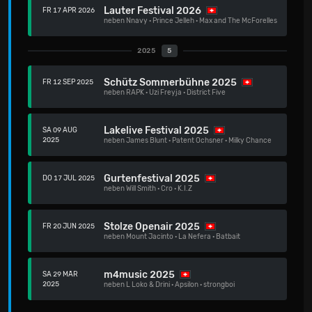
Lauter Festival 2026
FR 17 APR 2026
neben
Nnavy
·
Prince Jelleh
·
Max and The McForelles
2025
5
Schütz Sommerbühne 2025
FR 12 SEP 2025
neben
RAPK
·
Uzi Freyja
·
District Five
Lakelive Festival 2025
SA 09 AUG
2025
neben
James Blunt
·
Patent Ochsner
·
Milky Chance
Gurtenfestival 2025
DO 17 JUL 2025
neben
Will Smith
·
Cro
·
K.I.Z
Stolze Openair 2025
FR 20 JUN 2025
neben
Mount Jacinto
·
La Nefera
·
Batbait
m4music 2025
SA 29 MÄR
2025
neben
L Loko & Drini
·
Apsilon
·
strongboi