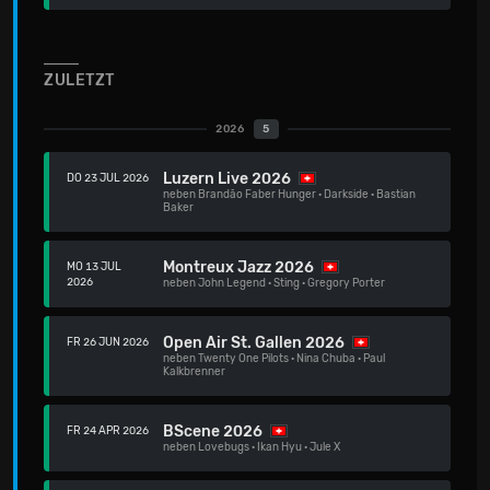
ZULETZT
2026
5
Luzern Live 2026
DO 23 JUL 2026
neben
Brandão Faber Hunger
·
Darkside
·
Bastian
Baker
Montreux Jazz 2026
MO 13 JUL
2026
neben
John Legend
·
Sting
·
Gregory Porter
Open Air St. Gallen 2026
FR 26 JUN 2026
neben
Twenty One Pilots
·
Nina Chuba
·
Paul
Kalkbrenner
BScene 2026
FR 24 APR 2026
neben
Lovebugs
·
Ikan Hyu
·
Jule X