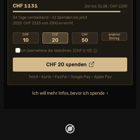
CHF 1131
Ziel bis 31.08.: CHF 1200
24 Tage verbleibend • 61 Spenden bis jetzt
2025: CHF 2333 von 2500 erreicht
CHF
CHF
CHF
anderer
Betrag
10
20
50
Ich übernehme die Gebühren. [CHF
0.70
]
CHF
20
spenden
Twint • Karte • PayPal • Google Pay • Apple Pay
Ich will mehr Infos, bevor ich spende