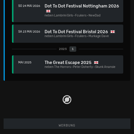
Dot To Dot Festival Nottingham 2026
SO 24 MAI 2026
neben
Lambrini Girls
·
Fcukers
·
NewDad
Dot To Dot Festival Bristol 2026
SA 23 MAI 2026
neben
Lambrini Girls
·
Fcukers
·
Murkage Dave
2025
1
The Great Escape 2025
MAI 2025
neben
The Horrors
·
Peter Doherty
·
Skunk Anansie
WERBUNG