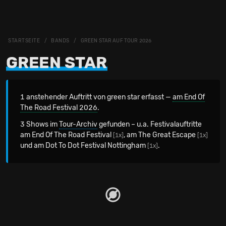
STARTSEITE
BANDS
GREEN STAR AUF TOUR 2026
GREEN STAR
1 anstehender Auftritt von green star erfasst —
am End Of
The Road Festival 2026
.
3 Shows im
Tour-Archiv
gefunden – u.a. Festivalauftritte
am End Of The Road Festival
, am The Great Escape
[1x]
[1x]
und am Dot To Dot Festival Nottingham
.
[1x]