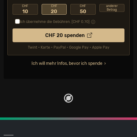
CHF
CHF
CHF
anderer
Betrag
10
20
50
Ich übernehme die Gebühren. [CHF
0.70
]
CHF
20
spenden
Twint • Karte • PayPal • Google Pay • Apple Pay
Ich will mehr Infos, bevor ich spende