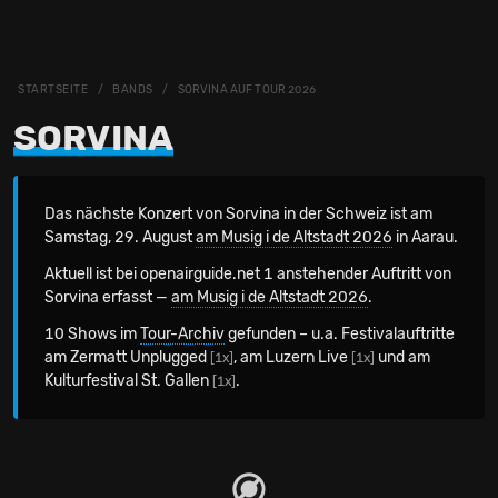
STARTSEITE
BANDS
SORVINA AUF TOUR 2026
SORVINA
Das nächste Konzert von Sorvina in der Schweiz
ist am
Samstag, 29. August
am Musig i de Altstadt 2026
in Aarau.
Aktuell ist bei openairguide.net 1 anstehender Auftritt von
Sorvina erfasst —
am Musig i de Altstadt 2026
.
10 Shows im
Tour-Archiv
gefunden – u.a. Festivalauftritte
am Zermatt Unplugged
, am Luzern Live
und am
[1x]
[1x]
Kulturfestival St. Gallen
.
[1x]