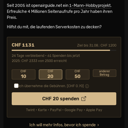
Seit 2005 ist openairguide.net ein
1-Mann-Hobbyprojekt
.
Erfreuliche 4 Millionen Seiten­aufrufe pro Jahr haben ihren
Preis.
Hilfst du mit, die laufenden Serverkosten zu decken?
CHF 1131
Ziel bis 31.08.: CHF 1200
24 Tage verbleibend • 61 Spenden bis jetzt
2025: CHF 2333 von 2500 erreicht
CHF
CHF
CHF
anderer
Betrag
10
20
50
Ich übernehme die Gebühren. [CHF
0.70
]
CHF
20
spenden
Twint • Karte • PayPal • Google Pay • Apple Pay
Ich will mehr Infos, bevor ich spende