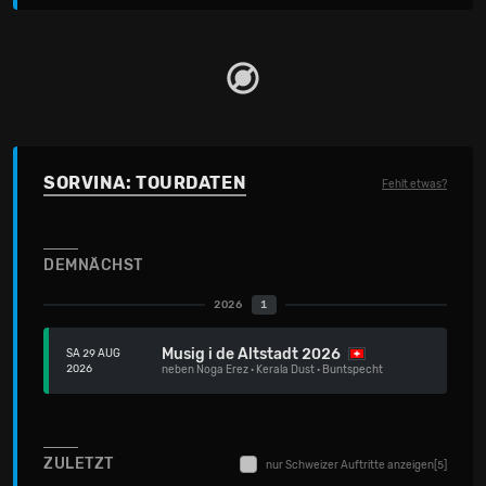
SORVINA: TOURDATEN
Fehlt etwas?
DEMNÄCHST
2026
1
Musig i de Altstadt 2026
SA 29 AUG
2026
neben
Noga Erez
·
Kerala Dust
·
Buntspecht
ZULETZT
nur Schweizer Auftritte anzeigen
[5]