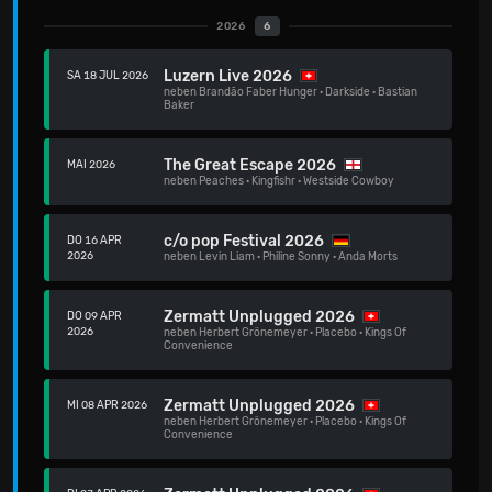
2026
6
Luzern Live 2026
SA 18 JUL 2026
neben
Brandão Faber Hunger
·
Darkside
·
Bastian
Baker
The Great Escape 2026
MAI 2026
neben
Peaches
·
Kingfishr
·
Westside Cowboy
c/o pop Festival 2026
DO 16 APR
2026
neben
Levin Liam
·
Philine Sonny
·
Anda Morts
Zermatt Unplugged 2026
DO 09 APR
2026
neben
Herbert Grönemeyer
·
Placebo
·
Kings Of
Convenience
Zermatt Unplugged 2026
MI 08 APR 2026
neben
Herbert Grönemeyer
·
Placebo
·
Kings Of
Convenience