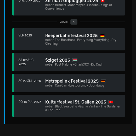
Zermatt Unplugged 2026
DI 07 APR 2026
neben
Herbert Grönemeyer
·
Placebo
·
Kings Of
Convenience
2025
4
Reeperbahnfestival 2025
SEP 2025
neben
The BossHoss
·
Everything Everything
·
Dry
Cleaning
Sziget 2025
SA 09 AUG
2025
neben
Post Malone
·
Charli XCX
·
Kid Cudi
Metropolink Festival 2025
SO 27 JUL 2025
neben
Cari Cari
·
Lostboi Lino
·
Boondawg
Kulturfestival St. Gallen 2025
DO 10 JUL 2025
neben
Black Sea Dahu
·
Gizmo Varillas
·
The Gardener
& The Tree