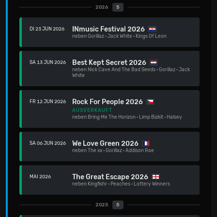
2026
5
INmusic Festival 2026
DI 23 JUN 2026
neben
Gorillaz
·
Jack White
·
Kings Of Leon
Best Kept Secret 2026
SA 13 JUN 2026
neben
Nick Cave And The Bad Seeds
·
Gorillaz
·
Jack
White
Rock For People 2026
FR 12 JUN 2026
AUSVERKAUFT
neben
Bring Me The Horizon
·
Limp Bizkit
·
Halsey
We Love Green 2026
SA 06 JUN 2026
neben
The xx
·
Gorillaz
·
Addison Rae
The Great Escape 2026
MAI 2026
neben
Kingfishr
·
Peaches
·
Lottery Winners
2025
5