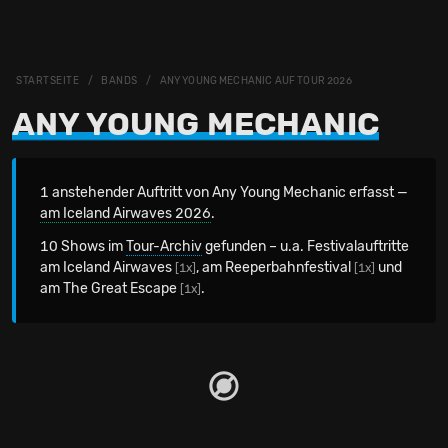
STARTSEITE
BANDS
ANY YOUNG MECHANIC AUF TOUR 2026
ANY YOUNG MECHANIC
1 anstehender Auftritt von Any Young Mechanic erfasst —
am Iceland Airwaves 2026
.
10 Shows im
Tour-Archiv
gefunden – u.a. Festivalauftritte
am Iceland Airwaves
, am Reeperbahnfestival
und
[1x]
[1x]
am The Great Escape
.
[1x]