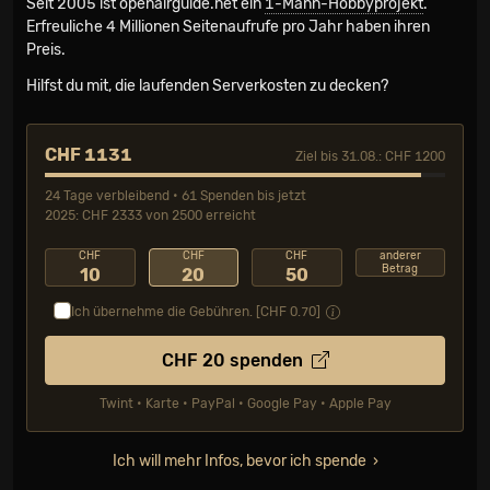
Seit 2005 ist openairguide.net ein
1-Mann-Hobbyprojekt
.
Erfreuliche 4 Millionen Seiten­aufrufe pro Jahr haben ihren
Preis.
Hilfst du mit, die laufenden Serverkosten zu decken?
CHF 1131
Ziel bis 31.08.: CHF 1200
24 Tage verbleibend • 61 Spenden bis jetzt
2025: CHF 2333 von 2500 erreicht
CHF
CHF
CHF
anderer
Betrag
10
20
50
Ich übernehme die Gebühren. [CHF
0.70
]
CHF
20
spenden
Twint • Karte • PayPal • Google Pay • Apple Pay
Ich will mehr Infos, bevor ich spende