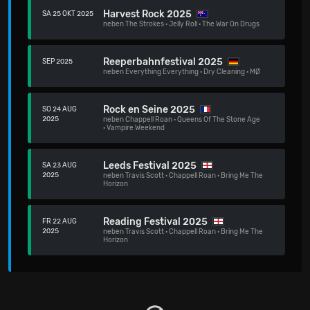
Harvest Rock 2025
SA 25 OKT 2025
neben
The Strokes
·
Jelly Roll
·
The War On Drugs
Reeperbahnfestival 2025
SEP 2025
neben
Everything Everything
·
Dry Cleaning
·
MØ
Rock en Seine 2025
SO 24 AUG
2025
neben
Chappell Roan
·
Queens Of The Stone Age
·
Vampire Weekend
Leeds Festival 2025
SA 23 AUG
2025
neben
Travis Scott
·
Chappell Roan
·
Bring Me The
Horizon
Reading Festival 2025
FR 22 AUG
2025
neben
Travis Scott
·
Chappell Roan
·
Bring Me The
Horizon