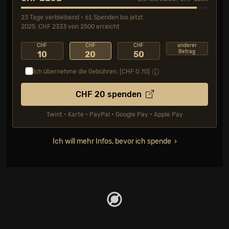
23 Tage verbleibend • 61 Spenden bis jetzt
2025: CHF 2333 von 2500 erreicht
CHF
CHF
CHF
anderer
Betrag
10
20
50
Ich übernehme die Gebühren. [CHF
0.70
]
CHF
20
spenden
Twint • Karte • PayPal • Google Pay • Apple Pay
Ich will mehr Infos, bevor ich spende