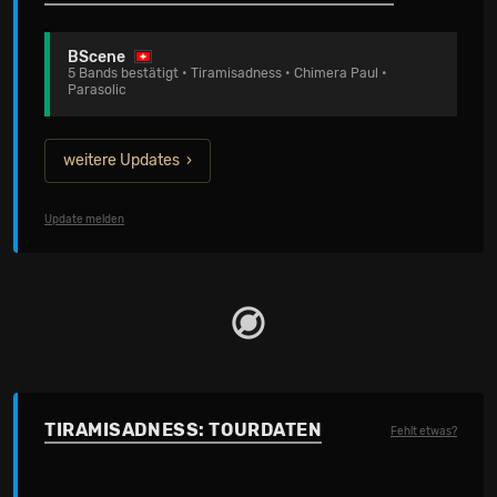
BScene
5 Bands bestätigt • Tiramisadness • Chimera Paul •
Parasolic
weitere Updates
Update melden
TIRAMISADNESS: TOURDATEN
Fehlt etwas?