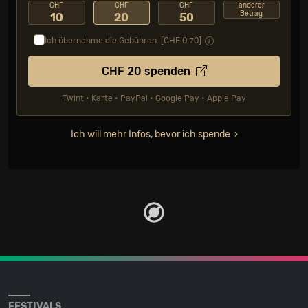
CHF
CHF
CHF
anderer
Betrag
10
20
50
Ich übernehme die Gebühren. [CHF
0.70
]
CHF
20
spenden
Twint • Karte • PayPal • Google Pay • Apple Pay
Ich will mehr Infos, bevor ich spende
FESTIVALS