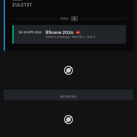
ZULETZT
2026
1
BScene 2026
SA 25 APR 2026
neben
Lovebugs
·
Ikan Hyu
·
Jule X
WERBUNG