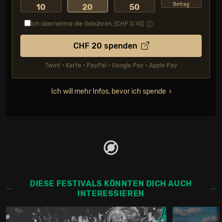
Betrag
10
20
50
Ich übernehme die Gebühren. [CHF
0.70
]
CHF
20
spenden
Twint • Karte • PayPal • Google Pay • Apple Pay
Ich will mehr Infos, bevor ich spende
DIESE FESTIVALS KÖNNTEN DICH AUCH
INTERESSIEREN