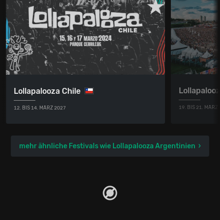
Lollapalooz
Lollapalooza Chile
19. BIS 21. MÄRZ
12. BIS 14. MÄRZ 2027
mehr ähnliche Festivals wie Lollapalooza Argentinien