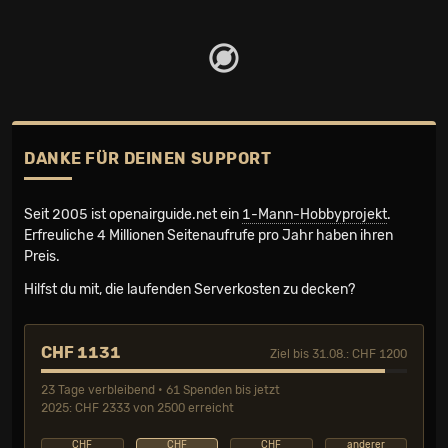
DANKE FÜR DEINEN SUPPORT
Seit 2005 ist openairguide.net ein
1-Mann-Hobbyprojekt
.
Erfreuliche 4 Millionen Seiten­aufrufe pro Jahr haben ihren
Preis.
Hilfst du mit, die laufenden Serverkosten zu decken?
CHF 1131
Ziel bis 31.08.: CHF 1200
23 Tage verbleibend • 61 Spenden bis jetzt
2025: CHF 2333 von 2500 erreicht
CHF
CHF
CHF
anderer