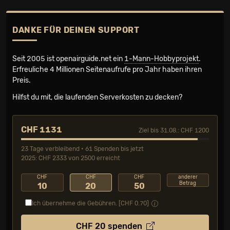
DANKE FÜR DEINEN SUPPORT
Seit 2005 ist openairguide.net ein
1-Mann-Hobbyprojekt
.
Erfreuliche 4 Millionen Seiten­aufrufe pro Jahr haben ihren
Preis.
Hilfst du mit, die laufenden Serverkosten zu decken?
CHF 1131
Ziel bis 31.08.: CHF 1200
23 Tage verbleibend • 61 Spenden bis jetzt
2025: CHF 2333 von 2500 erreicht
CHF
CHF
CHF
anderer
Betrag
10
20
50
Ich übernehme die Gebühren. [CHF
0.70
]
CHF
20
spenden