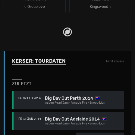
1 BAND ZURÜCK
1 BAND VOR
‹ Grouplove
Kingswood
KERSER: TOURDATEN
Fehlt etwas?
ZULETZT
Big Day Out Perth 2014
SO 02 FEB 2014
neben
Pearl Jam
·
Arcade Fire
·
Snoop Lion
Big Day Out Adelaide 2014
FR 31 JAN 2014
neben
Pearl Jam
·
Arcade Fire
·
Snoop Lion