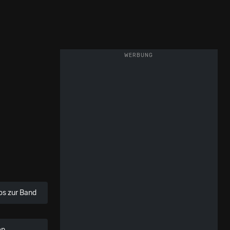
WERBUNG
os zur Band
en