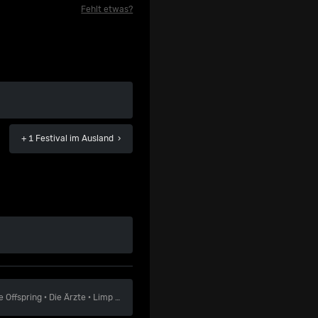
Fehlt etwas?
+ 1 Festival
im Ausland ›
e Offspring
·
Die Ärzte
·
Limp Bizkit