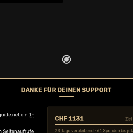
DANKE FÜR DEINEN SUPPORT
guide.net ein
1-
CHF 1131
Zie
23 Tage verbleibend • 61 Spenden bis jet
n Seiten­aufrufe