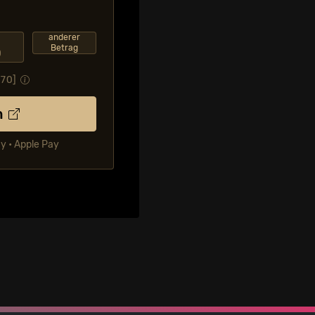
F
anderer
Betrag
0
.70
]
n
ay • Apple Pay