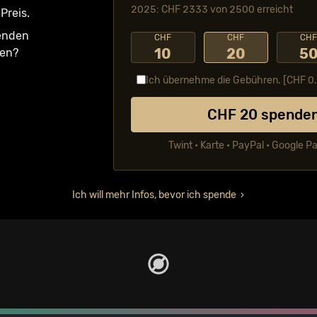
2025: CHF 2333 von 2500 erreicht
Preis.
fenden
CHF
CHF
CH
10
20
5
ken?
Ich übernehme die Gebühren. [CHF
0
CHF
20
spende
Twint • Karte • PayPal • Google P
Ich will mehr Infos, bevor ich spende