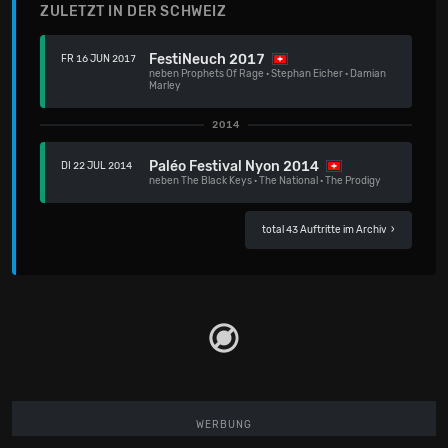
ZULETZT IN DER SCHWEIZ
FestiNeuch 2017
FR 16 JUN 2017
neben
Prophets Of Rage
·
Stephan Eicher
·
Damian
Marley
2014
Paléo Festival Nyon 2014
DI 22 JUL 2014
neben
The Black Keys
·
The National
·
The Prodigy
total 43 Auftritte im Archiv
›
WERBUNG