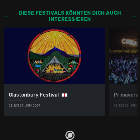
DIESE FESTIVALS KÖNNTEN DICH AUCH
INTERESSIEREN
Glastonbury Festival
Primavera
23. BIS 27. JUNI 2027
03. BIS 05. JUNI 