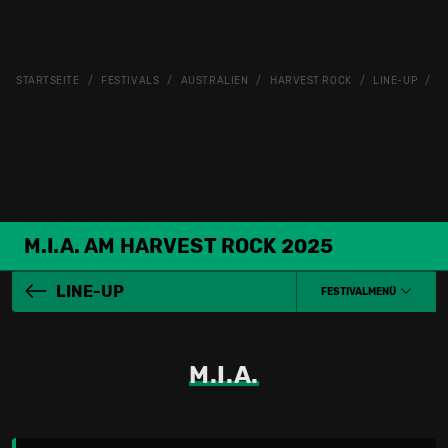
STARTSEITE
FESTIVALS
AUSTRALIEN
HARVEST ROCK
LINE-UP
M
M.I.A. AM HARVEST ROCK 2025
LINE-UP
FESTIVALMENÜ
M.I.A.