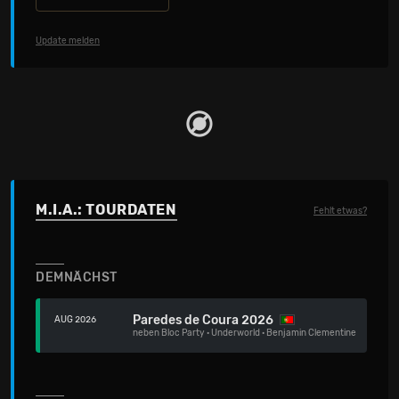
Update melden
M.I.A.: TOURDATEN
Fehlt etwas?
DEMNÄCHST
Paredes de Coura 2026
AUG 2026
neben
Bloc Party
·
Underworld
·
Benjamin Clementine