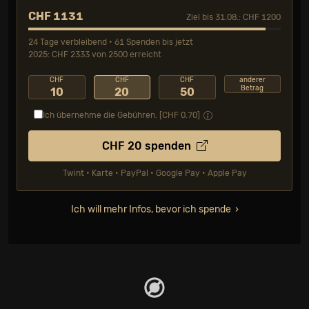
CHF 1131
Ziel bis 31.08.: CHF 1200
24 Tage verbleibend • 61 Spenden bis jetzt
2025: CHF 2333 von 2500 erreicht
CHF
CHF
CHF
anderer
Betrag
10
20
50
Ich übernehme die Gebühren. [CHF
0.70
]
CHF
20
spenden
Twint • Karte • PayPal • Google Pay • Apple Pay
Ich will mehr Infos, bevor ich spende