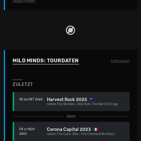
Update melden
MILD MINDS: TOURDATEN
Fehlt etwas?
ZULETZT
Harvest Rock 2025
SO 26 OKT 2025
neben
The Strokes
·
Jelly Roll
·
The War On Drugs
2023
Corona Capital 2023
FR 17 NOV
2023
neben
The Cure
·
Blur
·
The Chemical Brothers