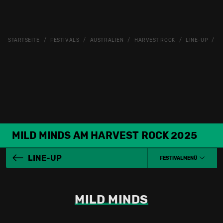
STARTSEITE
FESTIVALS
AUSTRALIEN
HARVEST ROCK
LINE-UP
M
MILD MINDS AM HARVEST ROCK 2025
LINE-UP
FESTIVALMENÜ
MILD MINDS