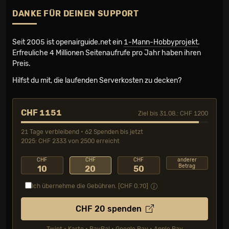
DANKE FÜR DEINEN SUPPORT
Seit 2005 ist openairguide.net ein
1-Mann-Hobbyprojekt
.
Erfreuliche 4 Millionen Seiten­aufrufe pro Jahr haben ihren
Preis.
Hilfst du mit, die laufenden Serverkosten zu decken?
CHF 1151
Ziel bis 31.08.: CHF 1200
21 Tage verbleibend • 62 Spenden bis jetzt
2025: CHF 2333 von 2500 erreicht
CHF
CHF
CHF
anderer
Betrag
10
20
50
Ich übernehme die Gebühren. [CHF
0.70
]
CHF
20
spenden