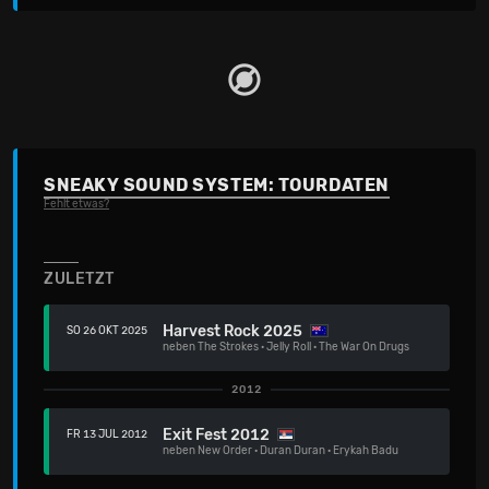
SNEAKY SOUND SYSTEM: TOURDATEN
Fehlt etwas?
ZULETZT
Harvest Rock 2025
SO 26 OKT 2025
neben
The Strokes
·
Jelly Roll
·
The War On Drugs
2012
Exit Fest 2012
FR 13 JUL 2012
neben
New Order
·
Duran Duran
·
Erykah Badu