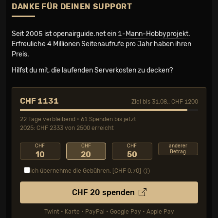
DANKE FÜR DEINEN SUPPORT
Seit 2005 ist openairguide.net ein
1-Mann-Hobbyprojekt
.
Erfreuliche 4 Millionen Seiten­aufrufe pro Jahr haben ihren
Preis.
Hilfst du mit, die laufenden Serverkosten zu decken?
CHF 1131
Ziel bis 31.08.: CHF 1200
22 Tage verbleibend • 61 Spenden bis jetzt
2025: CHF 2333 von 2500 erreicht
CHF
CHF
CHF
anderer
Betrag
10
20
50
Ich übernehme die Gebühren. [CHF
0.70
]
CHF
20
spenden
Twint • Karte • PayPal • Google Pay • Apple Pay