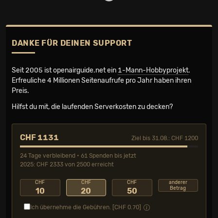
DANKE FÜR DEINEN SUPPORT
Seit 2005 ist openairguide.net ein
1-Mann-Hobbyprojekt
.
Erfreuliche 4 Millionen Seiten­aufrufe pro Jahr haben ihren
Preis.
Hilfst du mit, die laufenden Serverkosten zu decken?
CHF 1131
Ziel bis 31.08.: CHF 1200
24 Tage verbleibend • 61 Spenden bis jetzt
2025: CHF 2333 von 2500 erreicht
CHF
CHF
CHF
anderer
Betrag
10
20
50
Ich übernehme die Gebühren. [CHF
0.70
]