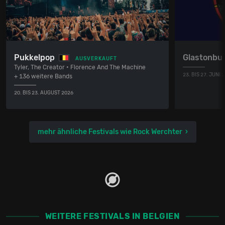
Pukkelpop
Glastonbur
AUSVERKAUFT
Tyler, The Creator • Florence And The Machine
23. BIS 27. JUNI 
+ 136 weitere Bands
20. BIS 23. AUGUST 2026
mehr ähnliche Festivals wie Rock Werchter
WEITERE FESTIVALS IN BELGIEN