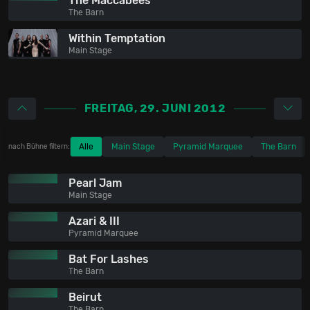
The Maccabees
The Barn
Within Temptation
Main Stage
FREITAG, 29. JUNI 2012
Alle
Main Stage
Pyramid Marquee
The Barn
nach Bühne filtern:
Pearl Jam
Main Stage
Azari & III
Pyramid Marquee
Bat For Lashes
The Barn
Beirut
The Barn