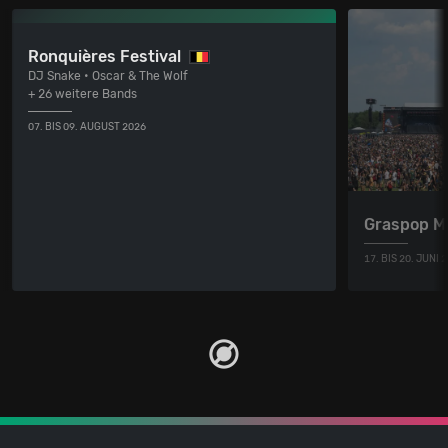
Ronquières Festival
DJ Snake • Oscar & The Wolf
+ 26 weitere Bands
07. BIS 09. AUGUST 2026
Graspop M
17. BIS 20. JUNI 