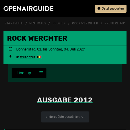
Jetzt supporten
STARTSEITE
FESTIVALS
BELGIEN
ROCK WERCHTER
FRÜHERE AUSG
ROCK WERCHTER
Donnerstag, 01. bis Sonntag, 04. Juli 2027
in
Werchter
Line-up
AUSGABE 2012
anderes Jahr auswählen