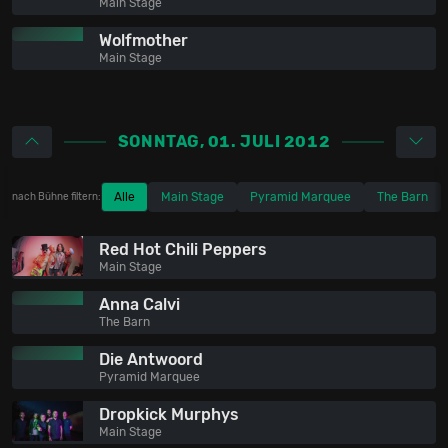
Main Stage
Wolfmother
Main Stage
SONNTAG, 01. JULI 2012
Alle
Main Stage
Pyramid Marquee
The Barn
nach Bühne filtern:
Red Hot Chili Peppers
Main Stage
Anna Calvi
The Barn
Die Antwoord
Pyramid Marquee
Dropkick Murphys
Main Stage