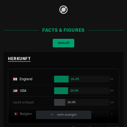
FACTS & FIGURES
Herkunft
HERKUNFT
England
26.2%
21
USA
25.0%
20
nicht erfasst
20.0%
16
Belgien
10.0%
8
mehr anzeigen
Frankreich
3.7%
3