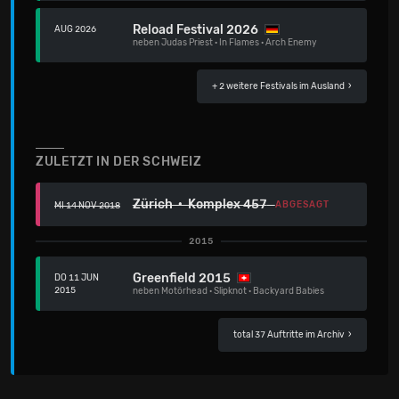
Reload Festival 2026
AUG 2026
neben
Judas Priest
·
In Flames
·
Arch Enemy
+ 2 weitere Festivals
im Ausland ›
ZULETZT IN DER SCHWEIZ
Zürich · Komplex 457
ABGESAGT
MI 14 NOV 2018
2015
Greenfield 2015
DO 11 JUN
2015
neben
Motörhead
·
Slipknot
·
Backyard Babies
total 37 Auftritte im Archiv
›