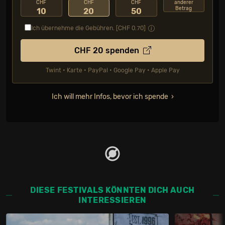
CHF
CHF
CHF
anderer
Betrag
10
20
50
Ich übernehme die Gebühren. [CHF
0.70
]
CHF
20
spenden
Twint • Karte • PayPal • Google Pay • Apple Pay
Ich will mehr Infos, bevor ich spende
DIESE FESTIVALS KÖNNTEN DICH AUCH
INTERESSIEREN