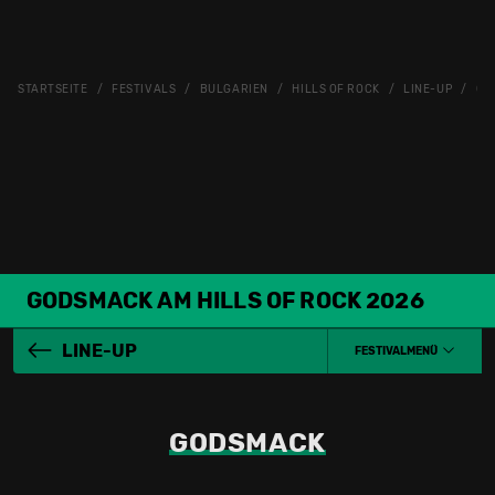
STARTSEITE
FESTIVALS
BULGARIEN
HILLS OF ROCK
LINE-UP
GO
GODSMACK AM HILLS OF ROCK 2026
LINE-UP
FESTIVALMENÜ
GODSMACK