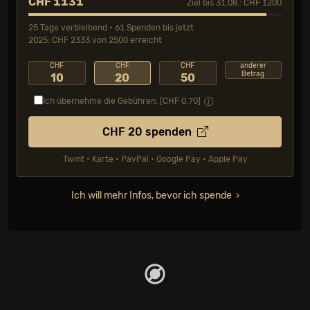
CHF 1131
Ziel bis 31.08.: CHF 1200
25 Tage verbleibend • 61 Spenden bis jetzt
2025: CHF 2333 von 2500 erreicht
CHF
CHF
CHF
anderer
Betrag
10
20
50
Ich übernehme die Gebühren. [CHF
0.70
]
CHF
20
spenden
Twint • Karte • PayPal • Google Pay • Apple Pay
Ich will mehr Infos, bevor ich spende