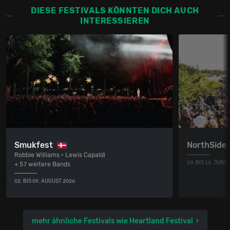
DIESE FESTIVALS KÖNNTEN DICH AUCH
INTERESSIEREN
Smukfest
NorthSide 
Robbie Williams • Lewis Capaldi
10. BIS 12. JUNI 
+ 57 weitere Bands
02. BIS 09. AUGUST 2026
mehr ähnliche Festivals wie Heartland Festival