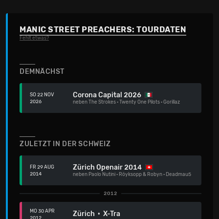
MANIC STREET PREACHERS: TOURDATEN
Fehlt etwas?
DEMNÄCHST
Corona Capital 2026
SO 22 NOV
2026
neben
The Strokes
·
Twenty One Pilots
·
Gorillaz
ZULETZT IN DER SCHWEIZ
Zürich Openair 2014
FR 29 AUG
2014
neben
Paolo Nutini
·
Röyksopp & Robyn
·
Deadmau5
2012
MO 30 APR
Zürich · X-Tra
2012