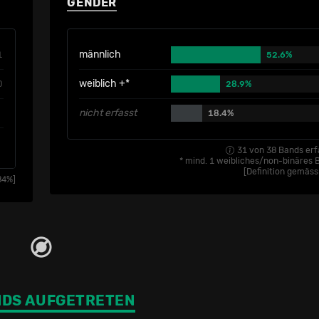
GENDER
männlich
1
52.6%
weiblich +*
0
28.9%
nicht erfasst
18.4%
31
von
38
Bands er
* mind. 1 weibliches/non-binäres 
[Definition gemäs
84
%]
NDS AUFGETRETEN