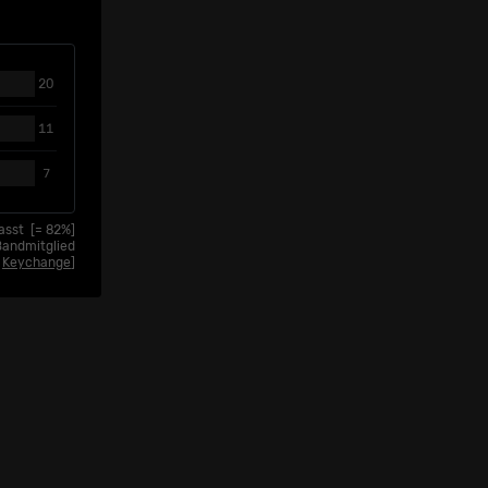
20
11
7
fasst
[=
82
%]
Bandmitglied
s
Keychange
]