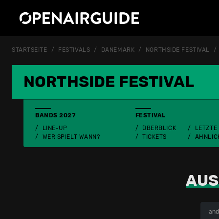
STARTSEITE
FESTIVALS
DÄNEMARK
NORTHSIDE FESTIVAL
NORTHSIDE FESTIVAL
BANDS 2027
FESTIVAL
LINE-UP
ÜBERBLICK
LETZTE
WER SPIELT WANN?
TICKETS
ÄHNLIC
AUS
and