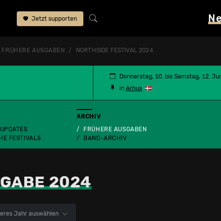
N
Jetzt supporten
FRÜHERE AUSGABEN
NORTHSIDE FESTIVAL 2024
Donnerstag, 10. bis Samstag, 12. Ju
in
Arhus
ARCHIV
 UPDATES
FRÜHERE AUSGABEN
HE FESTIVALS
BAND-ARCHIV
GABE 2024
eres Jahr auswählen