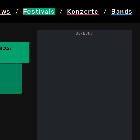
ews
Festivals
Konzerte
Bands
/
/
/
WERBUNG
ni 2027