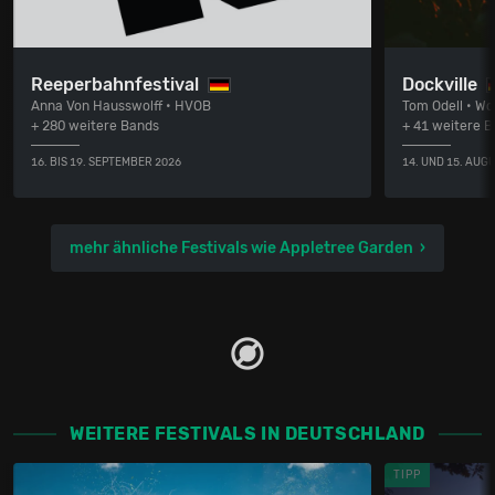
Reeperbahnfestival
Dockville
Anna Von Hausswolff • HVOB
Tom Odell • Wol
+ 280 weitere Bands
+ 41 weitere 
16. BIS 19. SEPTEMBER 2026
14. UND 15. AUG
mehr ähnliche Festivals wie Appletree Garden
WEITERE FESTIVALS IN DEUTSCHLAND
TIPP