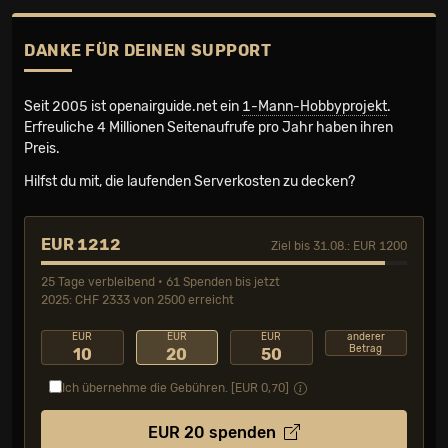
DANKE FÜR DEINEN SUPPORT
Seit 2005 ist openairguide.net ein
1-Mann-Hobbyprojekt
.
Erfreuliche 4 Millionen Seiten­aufrufe pro Jahr haben ihren
Preis.
Hilfst du mit, die laufenden Serverkosten zu decken?
EUR 1212
Ziel bis 31.08.: EUR 1200
25 Tage verbleibend • 61 Spenden bis jetzt
2025: CHF 2333 von 2500 erreicht
EUR
EUR
EUR
anderer
Betrag
10
20
50
Ich übernehme die Gebühren. [EUR
0,70
]
EUR
20
spenden