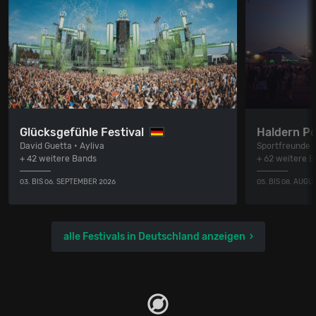
Glücksgefühle Festival
Haldern P
David Guetta • Ayliva
Sportfreunde S
+ 42 weitere Bands
+ 62 weitere 
03. BIS 06. SEPTEMBER 2026
05. BIS 08. AUGU
alle Festivals in Deutschland anzeigen