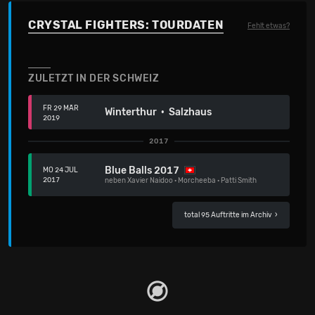
CRYSTAL FIGHTERS: TOURDATEN
Fehlt etwas?
ZULETZT IN DER SCHWEIZ
FR 29 MÄR
Winterthur · Salzhaus
2019
2017
Blue Balls 2017
MO 24 JUL
2017
neben
Xavier Naidoo
·
Morcheeba
·
Patti Smith
total 95 Auftritte im Archiv
›