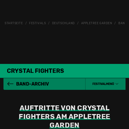
STARTSEITE
FESTIVALS
DEUTSCHLAND
APPLETREE GARDEN
BAND-
CRYSTAL FIGHTERS
BAND-ARCHIV
FESTIVALMENÜ
AUFTRITTE VON CRYSTAL
FIGHTERS AM APPLETREE
GARDEN