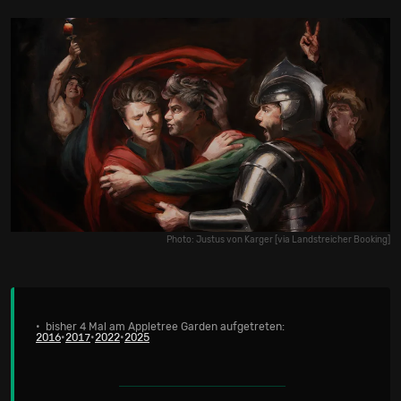
Photo: Justus von Karger [via Landstreicher Booking]
• bisher 4 Mal am Appletree Garden aufgetreten:
2016
•
2017
•
2022
•
2025