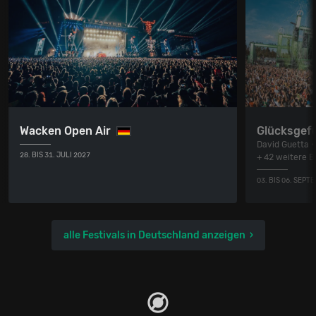
Wacken Open Air
Glücksgefü
David Guetta •
28. BIS 31. JULI 2027
+ 42 weitere 
03. BIS 06. SEPT
alle Festivals in Deutschland anzeigen