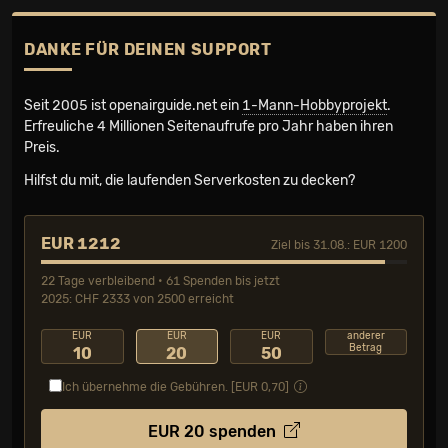
DANKE FÜR DEINEN SUPPORT
Seit 2005 ist openairguide.net ein
1-Mann-Hobbyprojekt
.
Erfreuliche 4 Millionen Seiten­aufrufe pro Jahr haben ihren
Preis.
Hilfst du mit, die laufenden Serverkosten zu decken?
EUR 1212
Ziel bis 31.08.: EUR 1200
22 Tage verbleibend • 61 Spenden bis jetzt
2025: CHF 2333 von 2500 erreicht
EUR
EUR
EUR
anderer
Betrag
10
20
50
Ich übernehme die Gebühren. [EUR
0,70
]
EUR
20
spenden