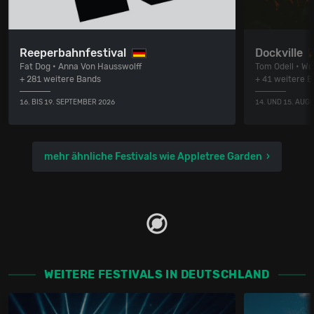
Reeperbahnfestival
Dockville
Fat Dog • Anna Von Hausswolff
Tom Odell • Wol
+ 281 weitere Bands
+ 41 weitere 
16. BIS 19. SEPTEMBER 2026
14. UND 15. AUG
mehr ähnliche Festivals wie Appletree Garden
WEITERE FESTIVALS IN DEUTSCHLAND