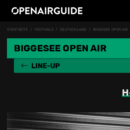
STARTSEITE
FESTIVALS
DEUTSCHLAND
BIGGESEE OPEN AIR
BIGGESEE OPEN AIR
LINE-UP
H