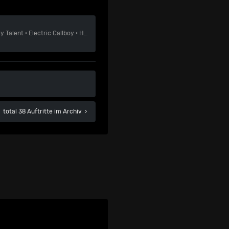
ly Talent
·
Electric Callboy
·
Helloween
total 38 Auftritte im Archiv
›