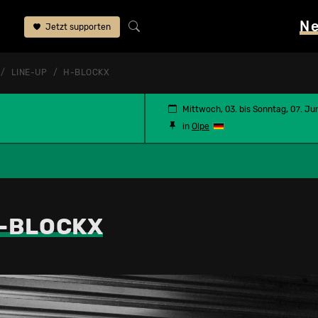
N
Jetzt supporten
LINE-UP
H-BLOCKX
Mittwoch, 03. bis Sonntag, 07. Ju
in
Olpe
-BLOCKX