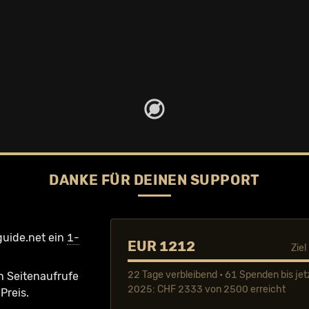
DANKE FÜR DEINEN SUPPORT
guide.net ein
1-
EUR 1212
Zie
22 Tage verbleibend • 61 Spenden bis jet
n Seiten­aufrufe
2025: CHF 2333 von 2500 erreicht
Preis.