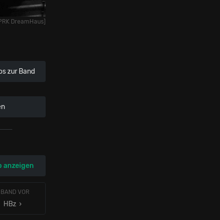
a PRK DreamHaus]
os zur Band
en
p anzeigen
 BAND VOR
HBz