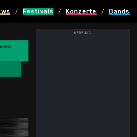
ews
Festivals
Konzerte
Bands
/
/
/
WERBUNG
ni 2026