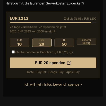
Hilfst du mit, die laufenden Serverkosten zu decken?
EUR 1212
Ziel bis 31.08.: EUR 1200
23 Tage verbleibend • 61 Spenden bis jetzt
2025: CHF 2333 von 2500 erreicht
EUR
EUR
EUR
anderer
Betrag
10
20
50
Ich übernehme die Gebühren. [EUR
0,70
]
EUR
20
spenden
Karte • PayPal • Google Pay • Apple Pay
Ich will mehr Infos, bevor ich spende