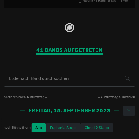
40
von
41
Bands erfasst
[=
98
%]
41 BANDS AUFGETRETEN
Sortieren nach:
Auftrittstag
Auftrittstag auswählen
FREITAG, 15. SEPTEMBER 2023
Alle
Euphoria Stage
Cloud 9 Stage
nach Bühne filtern: