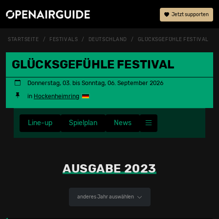
Jetzt supporten
STARTSEITE
FESTIVALS
DEUTSCHLAND
GLÜCKSGEFÜHLE FESTIVAL
GLÜCKSGEFÜHLE FESTIVAL
Donnerstag, 03. bis Sonntag, 06. September 2026
in
Hockenheimring
Line-up
Spielplan
News
AUSGABE 2023
anderes Jahr auswählen