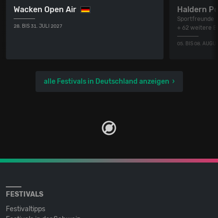
Wacken Open Air
Haldern P
Sportfreunde S
28. BIS 31. JULI 2027
+ 62 weitere 
05. BIS 08. AUGU
alle Festivals in Deutschland anzeigen
FESTIVALS
Festivaltipps