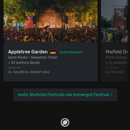
Appletree Garden
Maifeld De
AUSVERKAUFT
Giant Rooks • Sebastien Tellier
Marlo Grosshar
+ 52 weitere Bands
+ 11 weitere 
30. JULI BIS 01. AUGUST 2026
23. MAI 2026
mehr ähnliche Festivals wie Immergut Festival