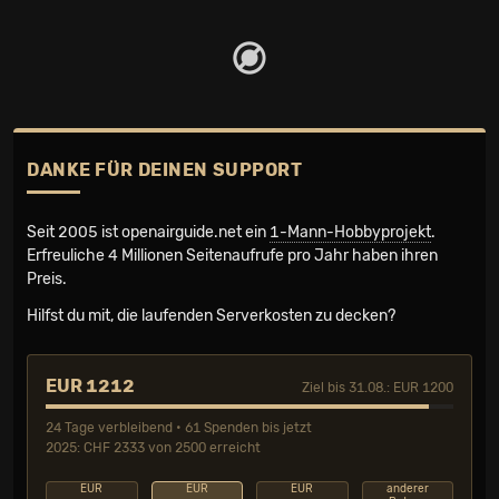
DANKE FÜR DEINEN SUPPORT
Seit 2005 ist openairguide.net ein
1-Mann-Hobbyprojekt
.
Erfreuliche 4 Millionen Seiten­aufrufe pro Jahr haben ihren
Preis.
Hilfst du mit, die laufenden Serverkosten zu decken?
EUR 1212
Ziel bis 31.08.: EUR 1200
24 Tage verbleibend • 61 Spenden bis jetzt
2025: CHF 2333 von 2500 erreicht
EUR
EUR
EUR
anderer