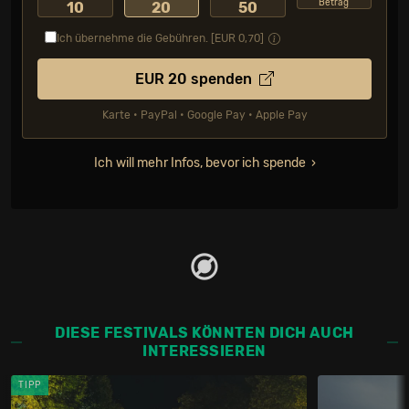
Betrag
10
20
50
Ich übernehme die Gebühren. [EUR
0,70
]
EUR
20
spenden
Karte • PayPal • Google Pay • Apple Pay
Ich will mehr Infos, bevor ich spende
DIESE FESTIVALS KÖNNTEN DICH AUCH
INTERESSIEREN
TIPP