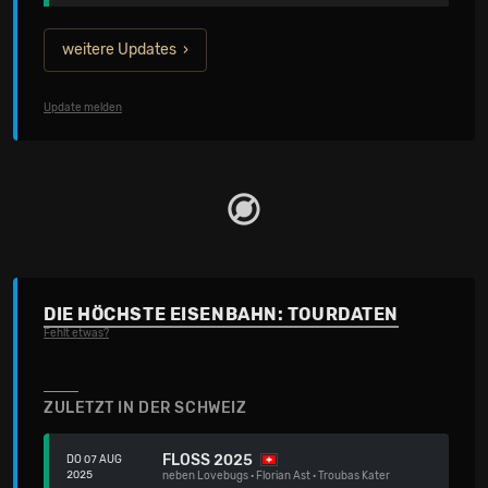
weitere Updates
Update melden
DIE HÖCHSTE EISENBAHN: TOURDATEN
Fehlt etwas?
ZULETZT IN DER SCHWEIZ
FLOSS 2025
DO 07 AUG
2025
neben
Lovebugs
·
Florian Ast
·
Troubas Kater