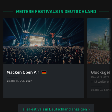
WEITERE FESTIVALS IN DEUTSCHLAND
Wacken Open Air
Glücksgefü
David Guetta •
28. BIS 31. JULI 2027
+ 42 weitere 
03. BIS 06. SEPT
alle Festivals in Deutschland anzeigen