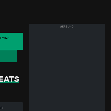
WERBUNG
li 2026
BEATS
en