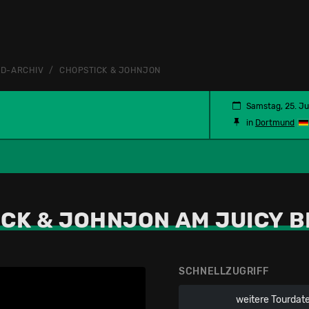
D-ARCHIV
CHOPSTICK & JOHNJON
Samstag, 25. Ju
in
Dortmund
CK & JOHNJON AM JUICY 
SCHNELLZUGRIFF
weitere Tourdat