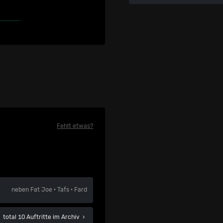
Fehlt etwas?
neben
Fat Joe
·
Tafs
·
Fard
total 10 Auftritte im Archiv
›