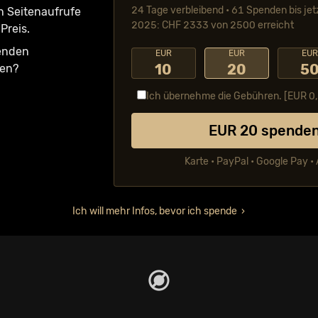
24 Tage verbleibend • 61 Spenden bis jet
n Seiten­aufrufe
2025: CHF 2333 von 2500 erreicht
Preis.
fenden
EUR
EUR
EUR
10
20
5
ken?
Ich übernehme die Gebühren. [EUR
0
EUR
20
spende
Karte • PayPal • Google Pay •
Ich will mehr Infos, bevor ich spende