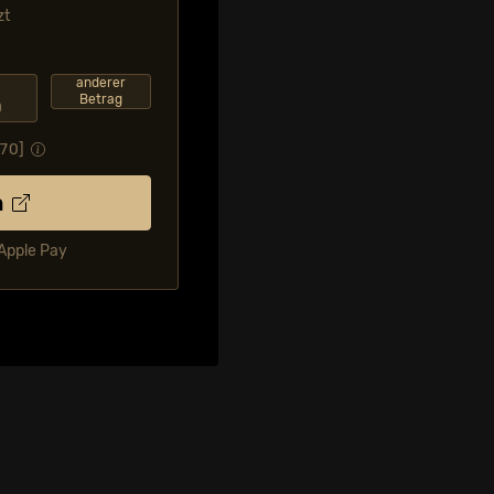
zt
anderer
Betrag
0
,70
]
n
 Apple Pay