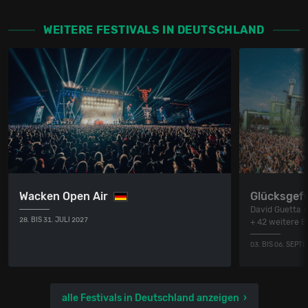
WEITERE FESTIVALS IN DEUTSCHLAND
Wacken Open Air
Glücksgefü
David Guetta •
28. BIS 31. JULI 2027
+ 42 weitere 
03. BIS 06. SEPT
alle Festivals in Deutschland anzeigen