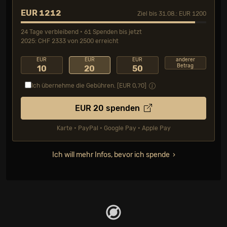
EUR 1212
Ziel bis 31.08.: EUR 1200
24 Tage verbleibend • 61 Spenden bis jetzt
2025: CHF 2333 von 2500 erreicht
EUR
EUR
EUR
anderer
Betrag
10
20
50
Ich übernehme die Gebühren. [EUR
0,70
]
EUR
20
spenden
Karte • PayPal • Google Pay • Apple Pay
Ich will mehr Infos, bevor ich spende