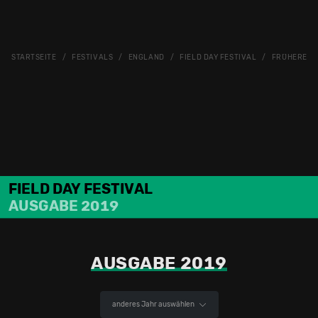
STARTSEITE
FESTIVALS
ENGLAND
FIELD DAY FESTIVAL
FRÜHERE A
FIELD DAY FESTIVAL
AUSGABE 2019
AUSGABE 2019
anderes Jahr auswählen