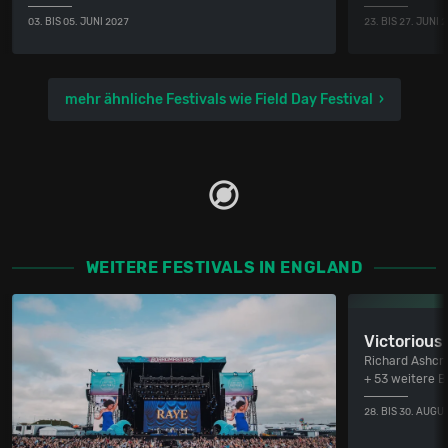
03. BIS 05. JUNI 2027
23. BIS 27. JUNI 
mehr ähnliche Festivals wie Field Day Festival
WEITERE FESTIVALS IN ENGLAND
Victorious 
Richard Ashcro
+ 53 weitere 
28. BIS 30. AUGU