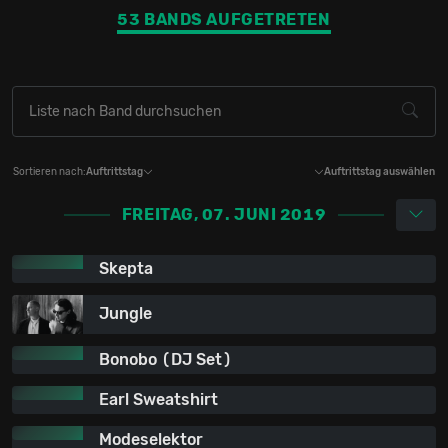
Dänemark
53 BANDS AUFGETRETEN
1.8%
1
Kanada
1.8%
1
Neuseeland
1.8%
1
Schweden
1.8%
1
Sortieren nach:
Auftrittstag
Auftrittstag auswählen
Spanien
1.8%
1
FREITAG, 07. JUNI 2019
Skepta
Jungle
Bonobo (DJ Set)
Earl Sweatshirt
Modeselektor