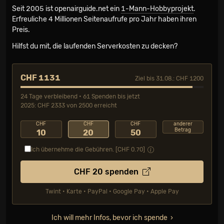
Seit 2005 ist openairguide.net ein
1-Mann-Hobbyprojekt
.
Erfreuliche 4 Millionen Seiten­aufrufe pro Jahr haben ihren
Preis.
Hilfst du mit, die laufenden Serverkosten zu decken?
CHF 1131
Ziel bis 31.08.: CHF 1200
24 Tage verbleibend • 61 Spenden bis jetzt
2025: CHF 2333 von 2500 erreicht
CHF
CHF
CHF
anderer
Betrag
10
20
50
Ich übernehme die Gebühren. [CHF
0.70
]
CHF
20
spenden
Twint • Karte • PayPal • Google Pay • Apple Pay
Ich will mehr Infos, bevor ich spende