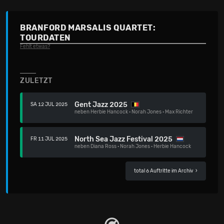
BRANFORD MARSALIS QUARTET:
TOURDATEN
Fehlt etwas?
ZULETZT
Gent Jazz 2025
SA 12 JUL 2025
neben
Herbie Hancock
·
Norah Jones
·
Max Richter
North Sea Jazz Festival 2025
FR 11 JUL 2025
neben
Diana Ross
·
Norah Jones
·
Herbie Hancock
total 6 Auftritte im Archiv
›