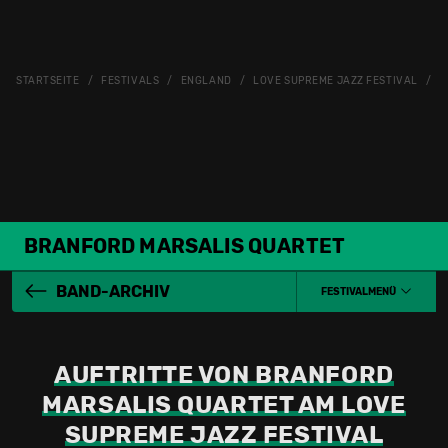
STARTSEITE
FESTIVALS
ENGLAND
LOVE SUPREME JAZZ FESTIVAL
B
BRANFORD MARSALIS QUARTET
BAND-ARCHIV
FESTIVALMENÜ
AUFTRITTE VON BRANFORD
MARSALIS QUARTET AM LOVE
SUPREME JAZZ FESTIVAL