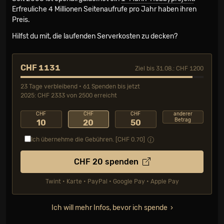
Erfreuliche 4 Millionen Seiten­aufrufe pro Jahr haben ihren
Preis.
Hilfst du mit, die laufenden Serverkosten zu decken?
CHF 1131
Ziel bis 31.08.: CHF 1200
23 Tage verbleibend • 61 Spenden bis jetzt
2025: CHF 2333 von 2500 erreicht
CHF
CHF
CHF
anderer
Betrag
10
20
50
Ich übernehme die Gebühren. [CHF
0.70
]
CHF
20
spenden
Twint • Karte • PayPal • Google Pay • Apple Pay
Ich will mehr Infos, bevor ich spende