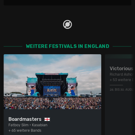
WEITERE FESTIVALS IN ENGLAND
Victorious 
Richard Ashcro
+ 53 weitere 
28. BIS 30. AUGU
Boardmasters
Fatboy Slim • Kasabian
+ 65 weitere Bands