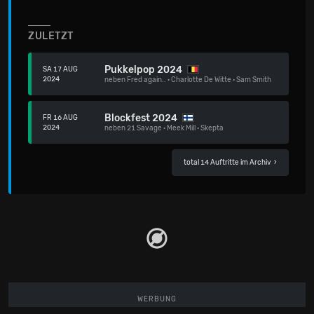
ZULETZT
Pukkelpop 2024
SA 17 AUG
2024
neben
Fred again..
·
Charlotte De Witte
·
Sam Smith
Blockfest 2024
FR 16 AUG
2024
neben
21 Savage
·
Meek Mill
·
Skepta
total 14 Auftritte im Archiv
›
WERBUNG