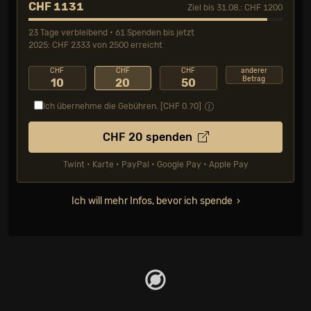
CHF 1131
Ziel bis 31.08.: CHF 1200
23 Tage verbleibend • 61 Spenden bis jetzt
2025: CHF 2333 von 2500 erreicht
CHF
CHF
CHF
anderer
Betrag
10
20
50
Ich übernehme die Gebühren. [CHF
0.70
]
CHF
20
spenden
Twint • Karte • PayPal • Google Pay • Apple Pay
Ich will mehr Infos, bevor ich spende