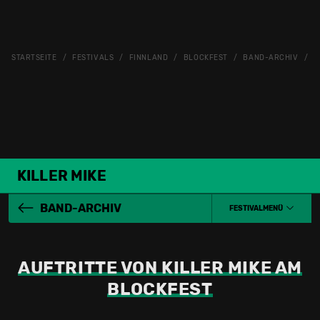
STARTSEITE
FESTIVALS
FINNLAND
BLOCKFEST
BAND-ARCHIV
K
KILLER MIKE
BAND-ARCHIV
FESTIVALMENÜ
AUFTRITTE VON KILLER MIKE AM
BLOCKFEST