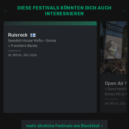
DIESE FESTIVALS KÖNNTEN DICH AUCH
INTERESSIEREN
Ruisrock
Swedish House Mafia • Gunna
+ 9 weitere Bands
03. BIS 05. JULI 2026
Open Air F
1 Band bestäti
Bonez MC & R
08. BIS 10. JULI 
mehr ähnliche Festivals wie Blockfest