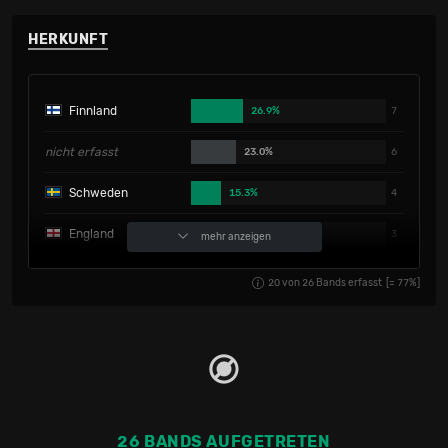
HERKUNFT
Finnland
26.9%
7
nicht erfasst
23.0%
6
Schweden
15.3%
4
England
11.5%
3
mehr anzeigen
USA
11.5%
3
20
von
26
Bands erfasst
[=
77
%]
Australien
3.8%
1
Frankreich
3.8%
1
Norwegen
3.8%
1
26 BANDS AUFGETRETEN