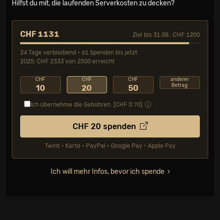
Hilfst du mit, die laufenden Serverkosten zu decken?
CHF 1131
Ziel bis 31.08.: CHF 1200
24 Tage verbleibend • 61 Spenden bis jetzt
2025: CHF 2333 von 2500 erreicht
CHF
CHF
CHF
anderer
Betrag
10
20
50
Ich übernehme die Gebühren. [CHF
0.70
]
CHF
20
spenden
Twint • Karte • PayPal • Google Pay • Apple Pay
Ich will mehr Infos, bevor ich spende