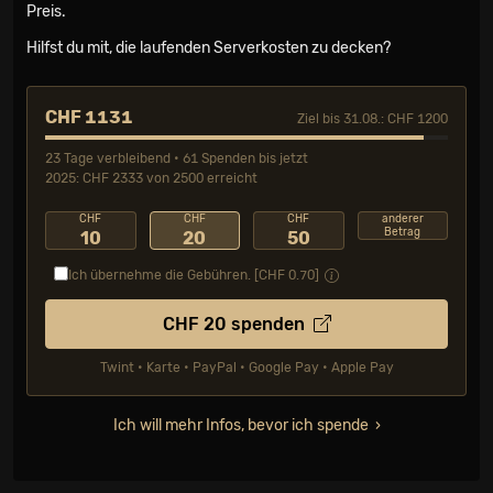
Preis.
Hilfst du mit, die laufenden Serverkosten zu decken?
CHF 1131
Ziel bis 31.08.: CHF 1200
23 Tage verbleibend • 61 Spenden bis jetzt
2025: CHF 2333 von 2500 erreicht
CHF
CHF
CHF
anderer
Betrag
10
20
50
Ich übernehme die Gebühren. [CHF
0.70
]
CHF
20
spenden
Twint • Karte • PayPal • Google Pay • Apple Pay
Ich will mehr Infos, bevor ich spende