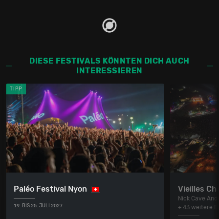
DIESE FESTIVALS KÖNNTEN DICH AUCH
INTERESSIEREN
TIPP
Paléo Festival Nyon
Vieilles C
Nick Cave And 
19. BIS 25. JULI 2027
+ 43 weitere 