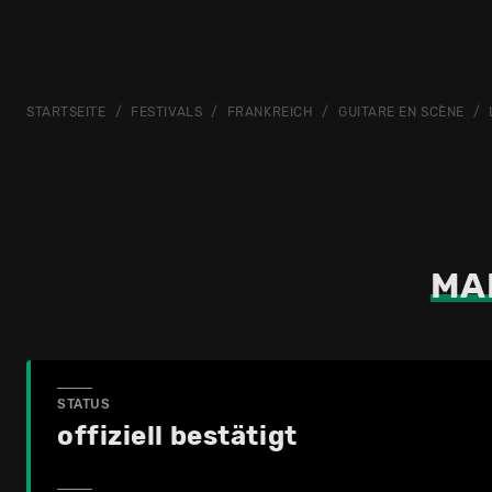
STARTSEITE
FESTIVALS
FRANKREICH
GUITARE EN SCÈNE
MA
STATUS
offiziell bestätigt