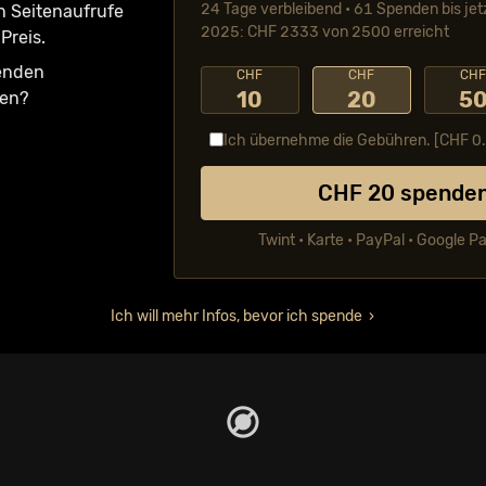
24 Tage verbleibend • 61 Spenden bis jet
n Seiten­aufrufe
2025: CHF 2333 von 2500 erreicht
Preis.
fenden
CHF
CHF
CH
10
20
5
ken?
Ich übernehme die Gebühren. [CHF
0
CHF
20
spende
Twint • Karte • PayPal • Google P
Ich will mehr Infos, bevor ich spende