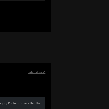
Fehlt etwas?
egory Porter
·
Pixies
·
Ben Harper & The Innocent Criminals