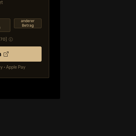
zt
F
anderer
Betrag
0
.70
]
n
ay • Apple Pay