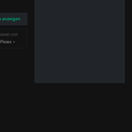
p anzeigen
 BAND VOR
Pixies