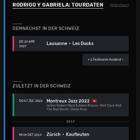
RODRIGO Y GABRIELA: TOURDATEN
Fehlt etwas?
DEMNÄCHST IN DER SCHWEIZ
DO 29 APR
Lausanne · Les Docks
2027
+ 1 Festival
im Ausland ›
ZULETZT IN DER SCHWEIZ
Montreux Jazz 2022
DO 07 JUL 2022
neben
Robert Plant & Alison Krauss
·
Nick Cave And
The Bad Seeds
·
Diana Ross
2019
Zürich · Kaufleuten
MI 09 OKT 2019