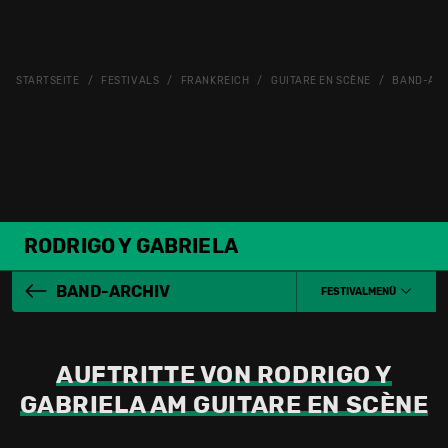
STARTSEITE
FESTIVALS
FRANKREICH
GUITARE EN SCÈNE
BAND-AR
RODRIGO Y GABRIELA
BAND-ARCHIV
FESTIVALMENÜ
AUFTRITTE VON RODRIGO Y
GABRIELA AM GUITARE EN SCÈNE