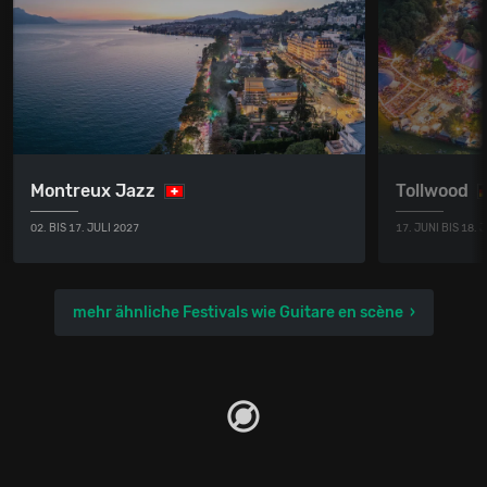
Montreux Jazz
Tollwood
02. BIS 17. JULI 2027
17. JUNI BIS 18. 
mehr ähnliche Festivals wie Guitare en scène