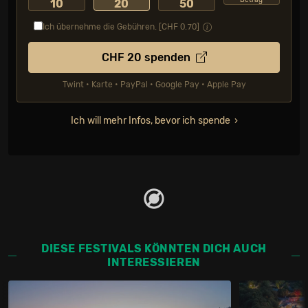
Betrag
10
20
50
Ich übernehme die Gebühren. [CHF
0.70
]
CHF
20
spenden
Twint • Karte • PayPal • Google Pay • Apple Pay
Ich will mehr Infos, bevor ich spende
DIESE FESTIVALS KÖNNTEN DICH AUCH
INTERESSIEREN