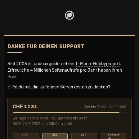
DANKE FÜR DEINEN SUPPORT
Seit 2005 ist openairguide.net ein
1-Mann-Hobbyprojekt
.
Erfreuliche 4 Millionen Seiten­aufrufe pro Jahr haben ihren
Preis.
Hilfst du mit, die laufenden Serverkosten zu decken?
CHF 1131
Ziel bis 31.08.: CHF 1200
24 Tage verbleibend • 61 Spenden bis jetzt
2025: CHF 2333 von 2500 erreicht
CHF
CHF
CHF
anderer