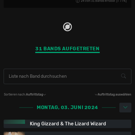
24
von
31
Bands erfasst
[=
77
%]
Schottland
3.2%
1
31 BANDS AUFGETRETEN
Sortieren nach:
Auftrittstag
Auftrittstag auswählen
MONTAG, 03. JUNI 2024
King Gizzard & The Lizard Wizard