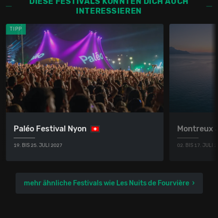
DIESE FESTIVALS KÖNNTEN DICH AUCH
INTERESSIEREN
TIPP
Paléo Festival Nyon
Montreux 
19. BIS 25. JULI 2027
02. BIS 17. JULI 
mehr ähnliche Festivals wie Les Nuits de Fourvière