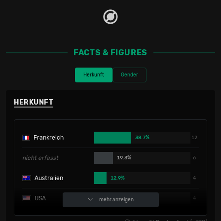
FACTS & FIGURES
Herkunft
Gender
HERKUNFT
Frankreich
38.7%
12
nicht erfasst
19.3%
6
Australien
12.9%
4
USA
12.9%
4
mehr anzeigen
England
9.6%
3