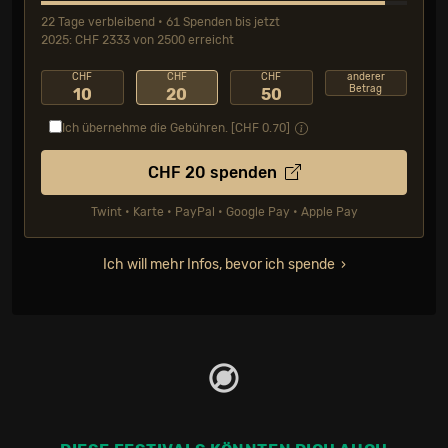
22 Tage verbleibend • 61 Spenden bis jetzt
2025: CHF 2333 von 2500 erreicht
CHF
CHF
CHF
anderer
Betrag
10
20
50
Ich übernehme die Gebühren. [CHF
0.70
]
CHF
20
spenden
Twint • Karte • PayPal • Google Pay • Apple Pay
Ich will mehr Infos, bevor ich spende