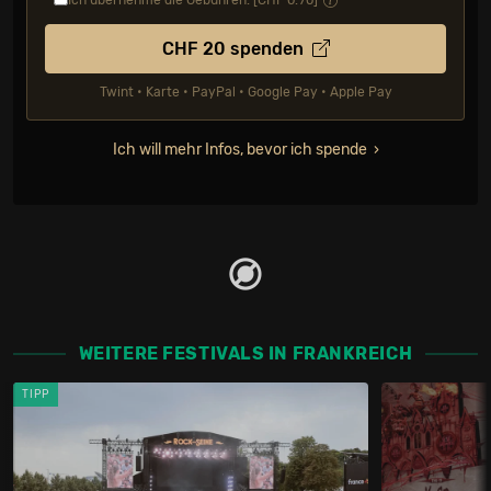
Ich übernehme die Gebühren. [CHF
0.70
]
CHF
20
spenden
Twint • Karte • PayPal • Google Pay • Apple Pay
Ich will mehr Infos, bevor ich spende
WEITERE FESTIVALS IN FRANKREICH
TIPP