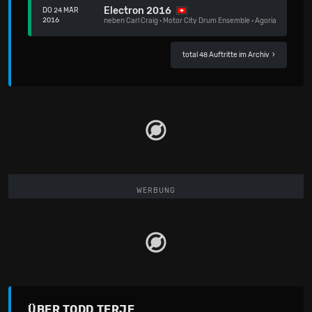
Electron 2016
DO 24 MÄR
2016
neben
Carl Craig
·
Motor City Drum Ensemble
·
Agoria
total 48 Auftritte im Archiv
›
WERBUNG
ÜBER TODD TERJE