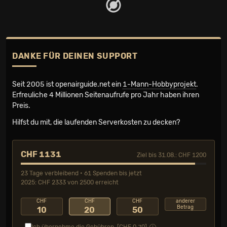
DANKE FÜR DEINEN SUPPORT
Seit 2005 ist openairguide.net ein
1-Mann-Hobbyprojekt
.
Erfreuliche 4 Millionen Seiten­aufrufe pro Jahr haben ihren
Preis.
Hilfst du mit, die laufenden Serverkosten zu decken?
CHF 1131
Ziel bis 31.08.: CHF 1200
23 Tage verbleibend • 61 Spenden bis jetzt
2025: CHF 2333 von 2500 erreicht
CHF
CHF
CHF
anderer
Betrag
10
20
50