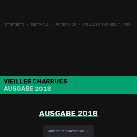
STARTSEITE
FESTIVALS
FRANKREICH
VIEILLES CHARRUES
FRÜHER
VIEILLES CHARRUES
AUSGABE 2018
AUSGABE 2018
anderes Jahr auswählen