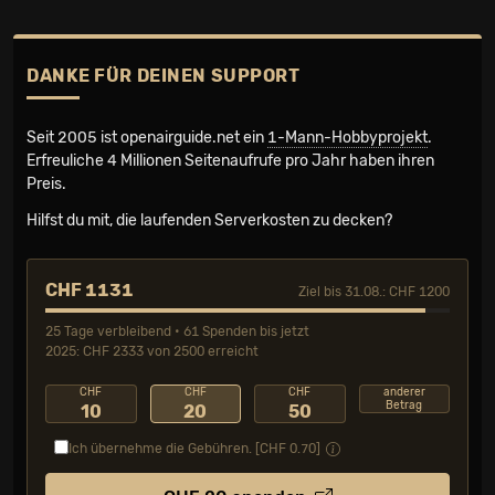
DANKE FÜR DEINEN SUPPORT
Seit 2005 ist openairguide.net ein
1-Mann-Hobbyprojekt
.
Erfreuliche 4 Millionen Seiten­aufrufe pro Jahr haben ihren
Preis.
Hilfst du mit, die laufenden Serverkosten zu decken?
CHF 1131
Ziel bis 31.08.: CHF 1200
25 Tage verbleibend • 61 Spenden bis jetzt
2025: CHF 2333 von 2500 erreicht
CHF
CHF
CHF
anderer
Betrag
10
20
50
Ich übernehme die Gebühren. [CHF
0.70
]