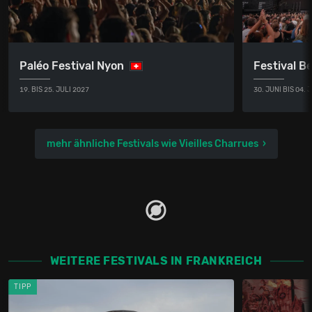
Paléo Festival Nyon
Festival B
19. BIS 25. JULI 2027
30. JUNI BIS 04. 
mehr ähnliche Festivals wie Vieilles Charrues
WEITERE FESTIVALS IN FRANKREICH
TIPP