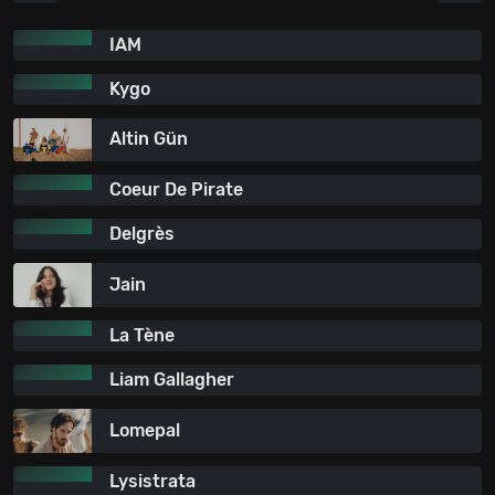
IAM
Kygo
Altin Gün
Coeur De Pirate
Delgrès
Jain
La Tène
Liam Gallagher
Lomepal
Lysistrata