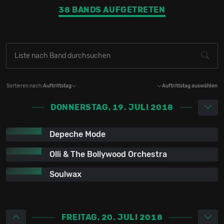
Holland
38 BANDS AUFGETRETEN
2.6%
1
Norwegen
2.6%
1
Sortieren nach:
Auftrittstag
Auftrittstag auswählen
DONNERSTAG, 19. JULI 2018
Depeche Mode
Olli & The Bollywood Orchestra
Soulwax
FREITAG, 20. JULI 2018