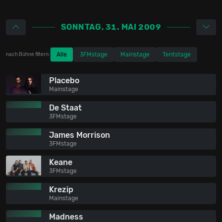
SONNTAG, 31. MAI 2009
Alle
3FMstage
Mainstage
Tentstage
nach Bühne filtern:
Placebo
Mainstage
De Staat
3FMstage
James Morrison
3FMstage
Keane
3FMstage
Krezip
Mainstage
Madness