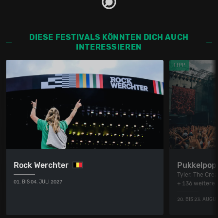
DIESE FESTIVALS KÖNNTEN DICH AUCH
INTERESSIEREN
TIPP
Rock Werchter
Pukkelpop
Tyler, The Cre
01. BIS 04. JULI 2027
+ 136 weitere
20. BIS 23. AUGU