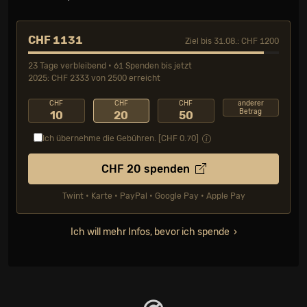
CHF 1131
Ziel bis 31.08.: CHF 1200
23 Tage verbleibend • 61 Spenden bis jetzt
2025: CHF 2333 von 2500 erreicht
CHF
CHF
CHF
anderer
Betrag
10
20
50
Ich übernehme die Gebühren. [CHF
0.70
]
CHF
20
spenden
Twint • Karte • PayPal • Google Pay • Apple Pay
Ich will mehr Infos, bevor ich spende