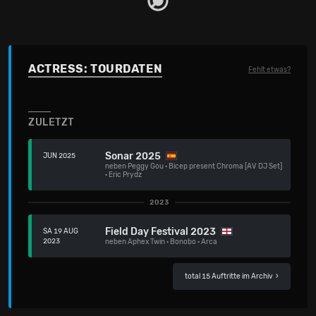
ACTRESS: TOURDATEN
Fehlt etwas?
ZULETZT
Sonar 2025
JUN 2025
neben
Peggy Gou
·
Bicep present Chroma [AV DJ Set]
·
Eric Prydz
2023
Field Day Festival 2023
SA 19 AUG
2023
neben
Aphex Twin
·
Bonobo
·
Arca
total 15 Auftritte im Archiv
›