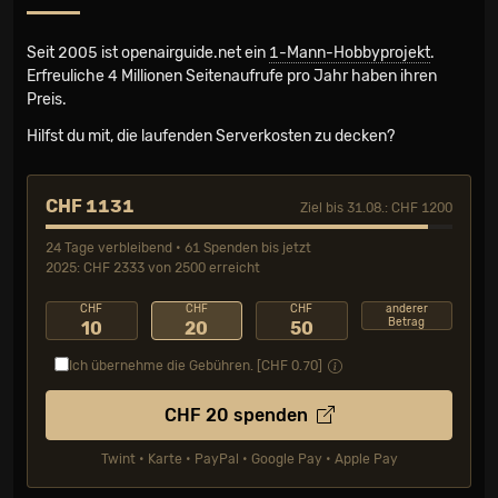
Seit 2005 ist openairguide.net ein
1-Mann-Hobbyprojekt
.
Erfreuliche 4 Millionen Seiten­aufrufe pro Jahr haben ihren
Preis.
Hilfst du mit, die laufenden Serverkosten zu decken?
CHF 1131
Ziel bis 31.08.: CHF 1200
24 Tage verbleibend • 61 Spenden bis jetzt
2025: CHF 2333 von 2500 erreicht
CHF
CHF
CHF
anderer
Betrag
10
20
50
Ich übernehme die Gebühren. [CHF
0.70
]
CHF
20
spenden
Twint • Karte • PayPal • Google Pay • Apple Pay