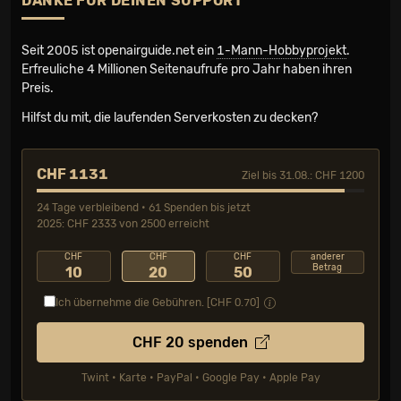
DANKE FÜR DEINEN SUPPORT
Seit 2005 ist openairguide.net ein
1-Mann-Hobbyprojekt
.
Erfreuliche 4 Millionen Seiten­aufrufe pro Jahr haben ihren
Preis.
Hilfst du mit, die laufenden Serverkosten zu decken?
CHF 1131
Ziel bis 31.08.: CHF 1200
24 Tage verbleibend • 61 Spenden bis jetzt
2025: CHF 2333 von 2500 erreicht
CHF
CHF
CHF
anderer
Betrag
10
20
50
Ich übernehme die Gebühren. [CHF
0.70
]
CHF
20
spenden
Twint • Karte • PayPal • Google Pay • Apple Pay