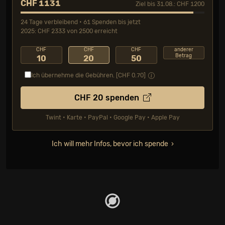
CHF 1131
Ziel bis 31.08.: CHF 1200
24 Tage verbleibend • 61 Spenden bis jetzt
2025: CHF 2333 von 2500 erreicht
CHF
CHF
CHF
anderer
Betrag
10
20
50
Ich übernehme die Gebühren. [CHF
0.70
]
CHF
20
spenden
Twint • Karte • PayPal • Google Pay • Apple Pay
Ich will mehr Infos, bevor ich spende