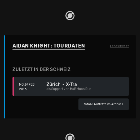
AIDAN KNIGHT: TOURDATEN
Fehlt etwas?
ZULETZT IN DER SCHWEIZ
Zürich · X-Tra
MO 29 FEB
2016
als Support von Half Moon Run
total 6 Auftritte im Archiv
›