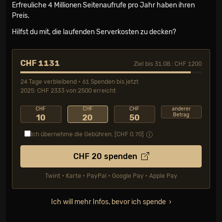
Erfreuliche 4 Millionen Seiten­aufrufe pro Jahr haben ihren
Preis.
Hilfst du mit, die laufenden Serverkosten zu decken?
CHF 1131
Ziel bis 31.08.: CHF 1200
24 Tage verbleibend • 61 Spenden bis jetzt
2025: CHF 2333 von 2500 erreicht
CHF
CHF
CHF
anderer
Betrag
10
20
50
Ich übernehme die Gebühren. [CHF
0.70
]
CHF
20
spenden
Twint • Karte • PayPal • Google Pay • Apple Pay
Ich will mehr Infos, bevor ich spende