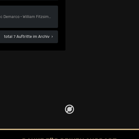
c Demarco
·
William Fitzsimmons
·
Rudimental
total 7 Auftritte im Archiv
›