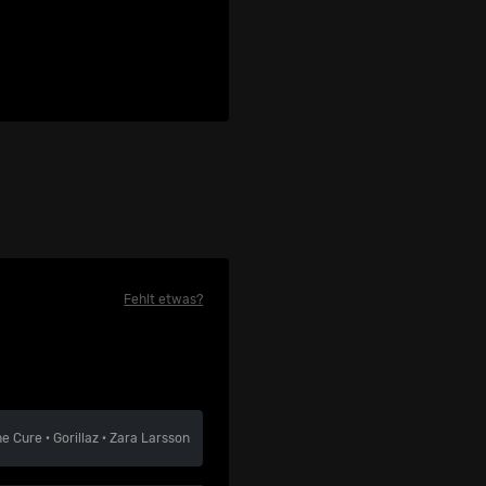
Fehlt etwas?
he Cure
·
Gorillaz
·
Zara Larsson