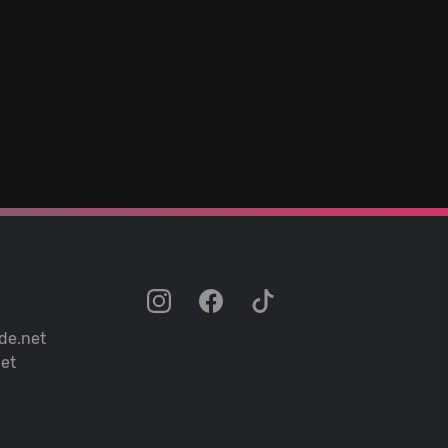
de.net
et