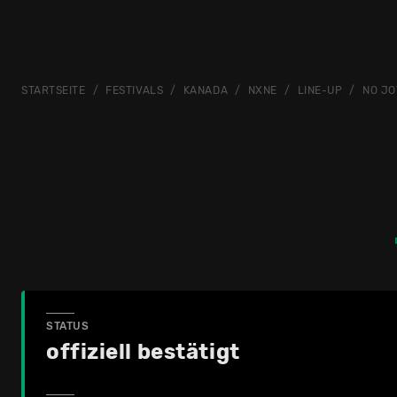
STARTSEITE
FESTIVALS
KANADA
NXNE
LINE-UP
NO JO
STATUS
offiziell bestätigt