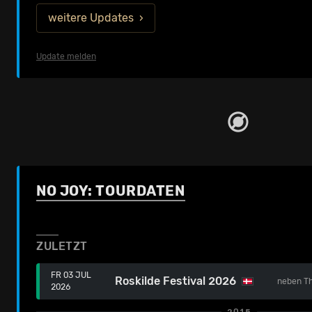
weitere Updates
Update melden
NO JOY: TOURDATEN
ZULETZT
FR 03 JUL
Roskilde Festival 2026
neben
T
2026