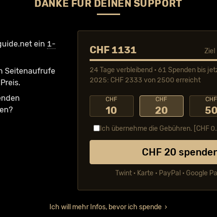
DANKE FÜR DEINEN SUPPORT
guide.net ein
1-
CHF 1131
Zie
24 Tage verbleibend • 61 Spenden bis jet
n Seiten­aufrufe
2025: CHF 2333 von 2500 erreicht
Preis.
fenden
CHF
CHF
CH
10
20
5
ken?
Ich übernehme die Gebühren. [CHF
0
CHF
20
spende
Twint • Karte • PayPal • Google P
Ich will mehr Infos, bevor ich spende