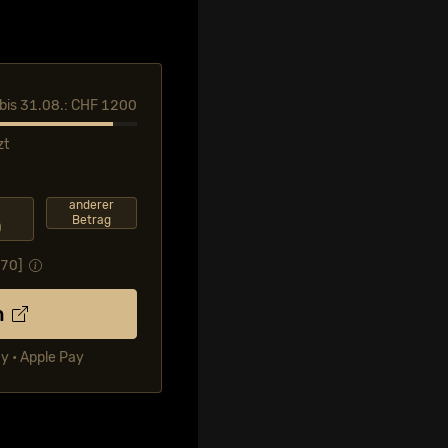
l bis 31.08.: CHF 1200
zt
F
anderer
Betrag
0
.70
]
n
ay • Apple Pay