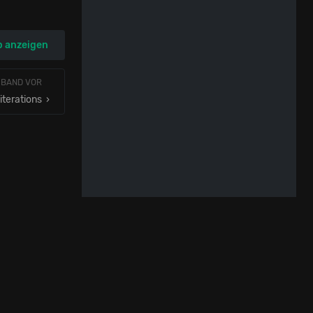
p anzeigen
 BAND VOR
iterations