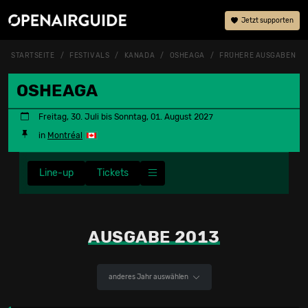
Jetzt supporten
STARTSEITE
FESTIVALS
KANADA
OSHEAGA
FRÜHERE AUSGABEN
OSHEAGA
Freitag, 30. Juli bis Sonntag, 01. August 2027
in
Montréal
Line-up
Tickets
AUSGABE 2013
anderes Jahr auswählen