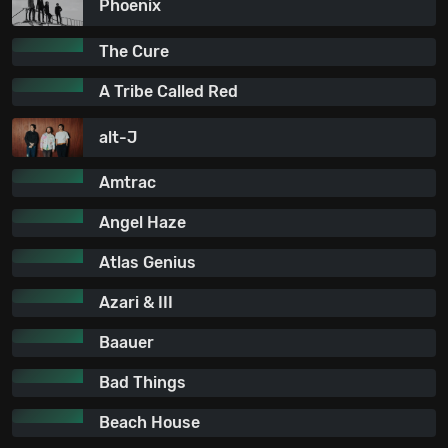
Phoenix
The Cure
A Tribe Called Red
alt-J
Amtrac
Angel Haze
Atlas Genius
Azari & III
Baauer
Bad Things
Beach House