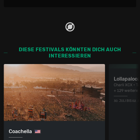
DIESE FESTIVALS KÖNNTEN DICH AUCH
INTERESSIEREN
Lollapaloo
Charli XCX • T
+ 129 weitere
30. JULI BIS 02.
Coachella