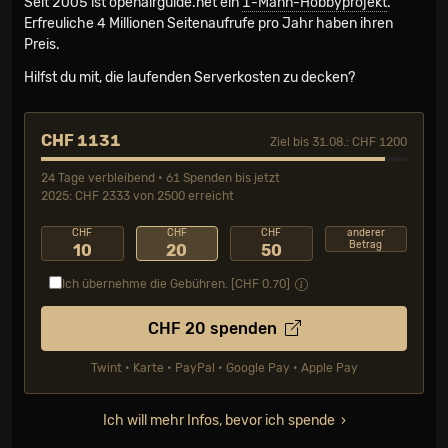
Seit 2005 ist openairguide.net ein
1-Mann-Hobbyprojekt
.
Erfreuliche 4 Millionen Seiten­aufrufe pro Jahr haben ihren
Preis.
Hilfst du mit, die laufenden Serverkosten zu decken?
CHF 1131
Ziel bis 31.08.: CHF 1200
24 Tage verbleibend • 61 Spenden bis jetzt
2025: CHF 2333 von 2500 erreicht
CHF
CHF
CHF
anderer
Betrag
10
20
50
Ich übernehme die Gebühren. [CHF
0.70
]
CHF
20
spenden
Twint • Karte • PayPal • Google Pay • Apple Pay
Ich will mehr Infos, bevor ich spende